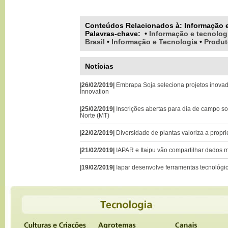
Conteúdos Relacionados à:
Informação 
Palavras-chave
:
•
Informação e tecnolog
Brasil
•
Informação e Tecnologia
•
Produt
Notícias
|26/02/2019|
Embrapa Soja seleciona projetos inova
Innovation
|25/02/2019|
Inscrições abertas para dia de campo s
Norte (MT)
|22/02/2019|
Diversidade de plantas valoriza a propri
|21/02/2019|
IAPAR e Itaipu vão compartilhar dados 
|19/02/2019|
Iapar desenvolve ferramentas tecnológic