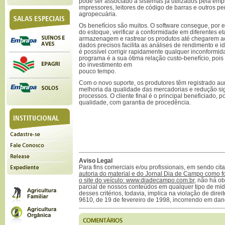
pode ser associado a sistemas já utilizados pela emp
impressores, leitores de código de barras e outros pe
agropecuária.
Os benefícios são muitos. O software consegue, por e
do estoque, verificar a conformidade em diferentes e
armazenagem e rastrear os produtos até chegarem a
dados precisos facilita as análises de rendimento e id
é possível corrigir rapidamente qualquer inconformi
programa é a sua ótima relação custo-benefício, pois
do investimento em
pouco tempo.
Com o novo suporte, os produtores têm registrado au
melhoria da qualidade das mercadorias e redução sig
processos. O cliente final é o principal beneficiado, p
qualidade, com garantia de procedência.
Aviso Legal
Para fins comerciais e/ou profissionais, em sendo ci
autoria do material e do Jornal Dia de Campo como f
o site do veículo: www.diadecampo.com.br
, não há ob
parcial de nossos conteúdos em qualquer tipo de mídi
desses critérios, todavia, implica na violação de direi
9610, de 19 de fevereiro de 1998, incorrendo em dan