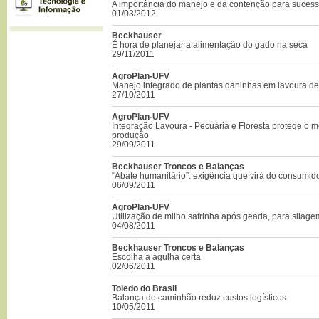
A importância do manejo e da contenção para sucess
01/03/2012
Beckhauser
É hora de planejar a alimentação do gado na seca
29/11/2011
AgroPlan-UFV
Manejo integrado de plantas daninhas em lavoura de
27/10/2011
AgroPlan-UFV
Integração Lavoura - Pecuária e Floresta protege o me
produção
29/09/2011
Beckhauser Troncos e Balanças
“Abate humanitário”: exigência que virá do consumid
06/09/2011
AgroPlan-UFV
Utilização de milho safrinha após geada, para silage
04/08/2011
Beckhauser Troncos e Balanças
Escolha a agulha certa
02/06/2011
Toledo do Brasil
Balança de caminhão reduz custos logísticos
10/05/2011