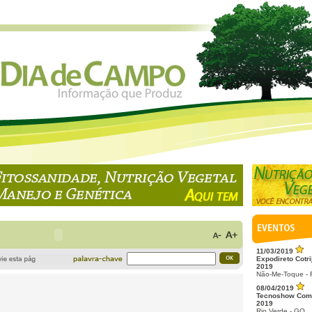
11/03/2019
Expodireto Cotri
2019
Não-Me-Toque -
08/04/2019
Tecnoshow Com
2019
Rio Verde - GO