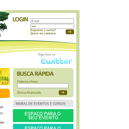
a
Esqueceu a senha?
Quero me cadastrar
Palavra-chave
Busca Avançada
jal
 RS
igo