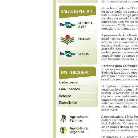
só na microescala do pom
O modelo criado na FEEC 
de quais serão as consequ
terá queda em longo praz
trazido pelo estudo é a 
publicadas pelo Ministéri
Normativa nº 53), como a
remoção das plantas com
A pesquisa de Ana Paula 
incidência da doença, já
intenso nas árvores mais
impacto da doença na vid
detecção das plantas com
podem passar de uma plan
aparecimento de ramos co
com tamanho reduzido. Em
Parceria para combater
Entre as pesquisas desen
BioMath fase 2, que prop
avaliação de tecnologias
ocasionar perdas de quase
O objetivo do projeto é 
erradicação da doença. Na
permitiu a avaliação da 
chave o desenvolvimento
analisados sob o ponto de
sistemas mais complexos
vida, presença de hospede
suscetíveis.
A pesquisadora Sônia Te
poderá contribuir para p
HLB BioMath. "O modelo 
ainda pouco usada na no
avaliação da análise espa
Os projetos HLB BioMath 