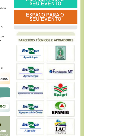
l da
SP
eira
s
G
19