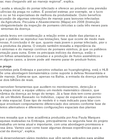
ar, mas chegando até ao manejo regional", explica.
avalia a situação do pomar infectado e oferece ao produtor uma previsão
ências da praga no cultivo. É possível estimar, por exemplo, se o lucro
o ou se há expectativas de melhora da produtividade. Outro benefício
discussão de algumas orientações de manejo para lavouras infectadas
o da Agricultura, Pecuária e Abastecimento (Mapa) em 2008 (Instrução
 obrigatoriedade da inspeção de pomares citrícolas a cada três meses para
 sintomas da doença.
ainda levou em consideração a relação entre a idade das plantas e a
 que o psilídeo se reproduz nas brotações, fase que ocorre de modo mais
 novas. A conclusão é de que, quanto mais jovem o pomar infectado, pior o
a produtiva da planta. O estudo também ressalta a importância da
 sintomas e do manejo contínuo de pomares vizinhos, já que os psilídeos
tação para outra. Entre os principais indícios da doença, estão o
m folhas amareladas e curvadas e a produção de frutos assimétricos e
 alguns casos, a árvore pode até mesmo parar de produzir frutos.
 a praga
volvidas pela Embrapa e parceiros voltadas ao huanglongbing, está o HLB
õe uma abordagem biomatemática como suporte à defesa fitossanitária e
 de manejo. Estima-se que, apenas na Bahia, a entrada da doença poderia
 dois bilhões de reais.
desenvolver ferramentas que auxiliem no monitoramento, detecção e
 etapa inicial, a equipe utilizou um modelo matemático clássico, que
dinâmica da doença ao longo do tempo. Já a fase dois tem como ponto-
 de um Modelo Baseado no Indivíduo, capaz de expandir os aspectos
 vista espacial. Esse tipo de modelo é o mais indicado para lidar com
 que envolvam comportamento diferenciado dos vetores conforme fase de
iros alternativos e diferentes configurações espaciais das plantas
rnes ressalta que a tese acadêmica produzida por Ana Paula Marques
esquisas realizadas na Embrapa, principalmente na segunda fase do projeto
trabalha um tema atual e importante, com uma abordagem promissora e
ssa área. Vamos usar como base algumas dessas experiências para a
cial da doença", explica.
já desenvolveram vários modelos que vêm sendo aplicados para análise