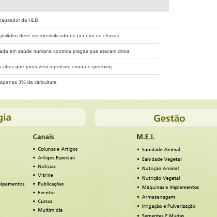
 causador da HLB
 psilídeo deve ser intensificado no período de chuvas
ada em saúde humana controla pragas que atacam citros
 citros que produzem repelente contra o greening
apenas 3% da citricultura