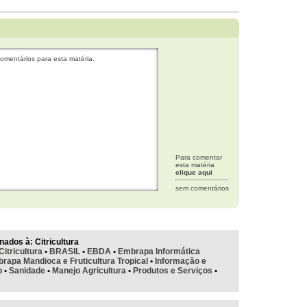
omentários para esta matéria.
Para comentar
esta matéria
clique aqui
sem comentários
nados à:
Citricultura
Citricultura
•
BRASIL
•
EBDA
•
Embrapa Informática
rapa Mandioca e Fruticultura Tropical
•
Informação e
o
•
Sanidade
•
Manejo Agricultura
•
Produtos e Serviços
•