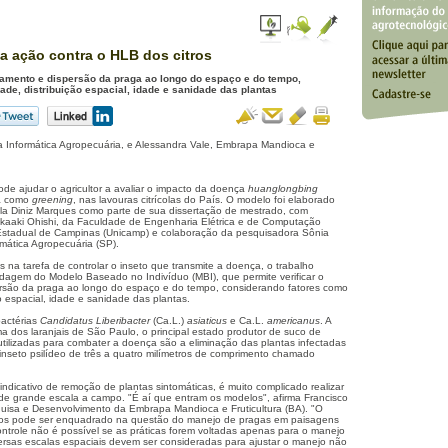
ia ação contra o HLB dos citros
tamento e dispersão da praga ao longo do espaço e do tempo,
ade, distribuição espacial, idade e sanidade das plantas
 Informática Agropecuária, e Alessandra Vale, Embrapa Mandioca e
e ajudar o agricultor a avaliar o impacto da doença
huanglongbing
a como
greening
, nas lavouras citrícolas do País. O modelo foi elaborado
la Diniz Marques como parte de sua dissertação de mestrado, com
kaaki Ohishi, da Faculdade de Engenharia Elétrica e de Computação
Estadual de Campinas (Unicamp) e colaboração da pesquisadora Sônia
mática Agropecuária (SP).
es na tarefa de controlar o inseto que transmite a doença, o trabalho
agem do Modelo Baseado no Indivíduo (MBI), que permite verificar o
rsão da praga ao longo do espaço e do tempo, considerando fatores como
ão espacial, idade e sanidade das plantas.
actérias
Candidatus Liberibacter
(Ca.L.)
asiaticus
e Ca.L.
americanus
. A
a dos laranjais de São Paulo, o principal estado produtor de suco de
 utilizadas para combater a doença são a eliminação das plantas infectadas
 inseto psilídeo de três a quatro milímetros de comprimento chamado
ndicativo de remoção de plantas sintomáticas, é muito complicado realizar
de grande escala a campo. "É aí que entram os modelos", afirma Francisco
quisa e Desenvolvimento da Embrapa Mandioca e Fruticultura (BA). "O
ros pode ser enquadrado na questão do manejo de pragas em paisagens
ontrole não é possível se as práticas forem voltadas apenas para o manejo
ersas escalas espaciais devem ser consideradas para ajustar o manejo não