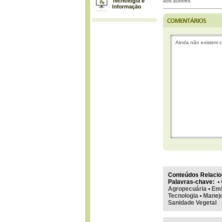
aos autores.
Ainda não existem c
Conteúdos Relacio
Palavras-chave
:
•
Agropecuária
•
Emb
Tecnologia
•
Manej
Sanidade Vegetal