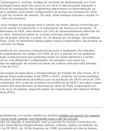
 de amostragem e controle, análise de cenários de disseminação em nível
mostragem para detecção precoce em micro e macroescalas espaciais e
uência de populações de hospedeiros alternativos na disseminação da
esses modelos para testar configurações de pomar que possam ser úteis
pull' de controle de vetores. Ou seja, atrair inimigos naturais e repelir os
, líder dos projetos.
ovo estágio da pesquisa será o estudo da murta, planta conhecida por
, como aliada na prevenção e no tratamento da doença em pomares. "A
lternativa do HLB, mas oferece um ciclo de desenvolvimento diferente da
 citros. Queremos saber se a murta colocada próxima ao plantio
ivo da praga, livrando o pomar, ou, se depois de um tempo, ela aceleraria
 Sônia. Caso os benefícios dessa prática sejam comprovados, ela poderia se
 técnica do Mapa.
portância dos avanços computacionais para a realização dos estudos.
er experimentos no campo com HLB, já que é preciso ter um ambiente
lação computacional que podemos testar as várias hipóteses e tentar
ntecer com diferentes configurações de pomares com murta ou
nálise da aplicação de murtas em áreas de cultivos citrícolas está prevista
 o fim de 2017.
ecretaria de Agricultura e Abastecimento do Estado de São Paulo, 42,5
máticas foram arrancadas entre 2005 e 2015, somente em terras paulistas.
ricultura (Fundecitrus) identificou que na produção de 2015 cerca de 18%
 sintomas. Por conta do aumento na incidência do HLB e dos altos custos
utores têm abandonado as lavouras de citros do País, responsável por
 de suco de laranja, segundo dados da Organização das Nações Unidas
ltura (FAO).
 profissionais, em sendo citados os devidos
créditos de autoria do material
como fonte original, com remissão para o site do veículo:
 não há objeção à reprodução total ou parcial de nossos conteúdos em
não observância integral desses critérios, todavia, implica na violação de
me Lei Nº 9610, de 19 de fevereiro de 1998, incorrendo em danos morais