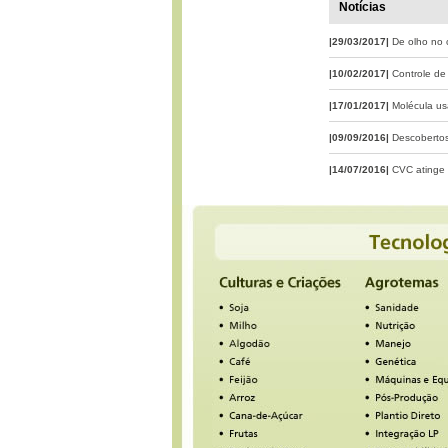
Notícias
|29/03/2017|
De olho no
|10/02/2017|
Controle de
|17/01/2017|
Molécula us
|09/09/2016|
Descobertos
|14/07/2016|
CVC atinge 