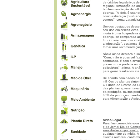
de critérios legislativos
regional, simulação de a
também avaliação da infl
doença. "A ideia é usar 
como estratégia 'push and 
vetores", conta Laranjeira
Um dos destaques desse n
seu uso em cercas vivas
murta é uma hospedeira a
doença, se comparada aos
funcionaria como um atrat
a infestação", esclarece
tornar uma recomendação
Sônia ainda destaca a im
"Como não é possível faz
controlado, é com a simu
prever o que poderia aco
policultivos", afirma. A a
para gerar resultados até
De acordo com dados da S
milhões de plantas sinto
O Fundo de Defesa da Cit
das plantas apresentavam
da produção, muitos prod
60% da produção mundial
para Alimentação e Agricu
Aviso Legal
Para fins comerciais e/ou
e do Jornal Dia de Campo 
www.diadecampo.com.br
,
qualquer tipo de mídia. A 
direitos autorais, confor