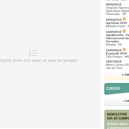
09/04/2019
Simpósio Naciona
Agricultura Digital
Piracicaba - SP
29/04/2019
Agrishow 2019
Ribeirão Preto - 
14/05/2019
AgroBrasília - F
Internacional do
Cerrados
Brasília - DF
15/05/2019
Expocafé 2019
Três Pontas - M
16/07/2019
Minas Láctea 20
Juiz de Fora