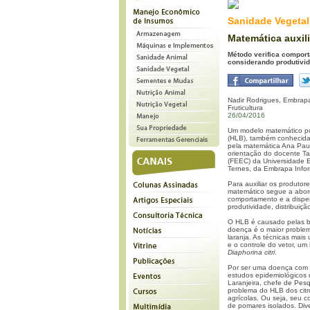
Sanidade Vegetal
Matemática auxil
Método verifica compor
considerando produtivid
Nadir Rodrigues, Embrapa
Fruticultura
26/04/2016
Um modelo matemático pod
(HLB), também conhecid
pela matemática Ana Pau
orientação do docente Ta
(FEEC) da Universidade 
Ternes, da Embrapa Infor
Para auxiliar os produtor
matemático segue a abord
comportamento e a dispe
produtividade, distribuiç
O HLB é causado pelas b
doença é o maior problem
laranja. As técnicas mais
e o controle do vetor, um
Diaphorina citri
.
Por ser uma doença com i
estudos epidemiológicos 
Laranjeira, chefe de Pes
problema do HLB dos cit
agrícolas. Ou seja, seu c
de pomares isolados. Div