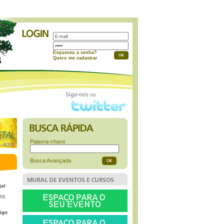
a
Esqueceu a senha?
Quero me cadastrar
Palavra-chave
Busca Avançada
jal
 RS
igo