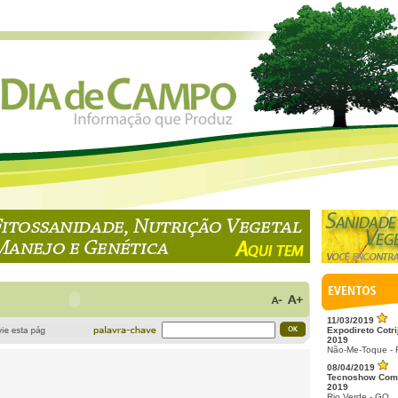
11/03/2019
Expodireto Cotri
2019
Não-Me-Toque -
08/04/2019
Tecnoshow Com
2019
Rio Verde - GO