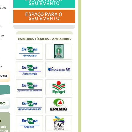
l da
SP
eira
s
G
19