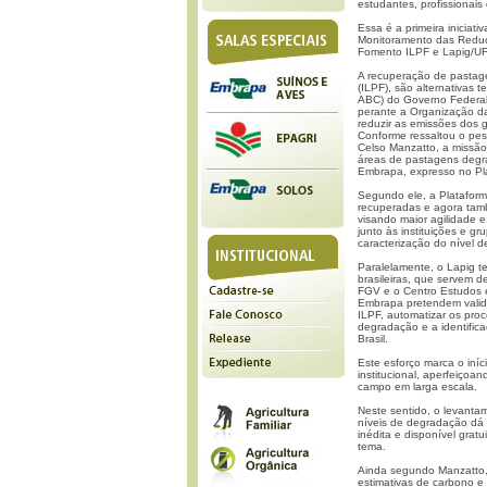
estudantes, profissionais
Essa é a primeira iniciati
Monitoramento das Reduç
Fomento ILPF e Lapig/UF
A recuperação de pastage
(ILPF), são alternativas 
ABC) do Governo Federal 
perante a Organização d
reduzir as emissões dos 
Conforme ressaltou o pe
Celso Manzatto, a missão
áreas de pastagens degr
Embrapa, expresso no P
Segundo ele, a Plataform
recuperadas e agora tam
visando maior agilidade 
junto às instituições e gr
caracterização do nível 
Paralelamente, o Lapig t
brasileiras, que servem 
FGV e o Centro Estudos 
Embrapa pretendem valida
ILPF, automatizar os pro
degradação e a identifica
Brasil.
Este esforço marca o iníc
institucional, aperfeiçoa
campo em larga escala.
Neste sentido, o levanta
níveis de degradação dá 
inédita e disponível grat
tema.
Ainda segundo Manzatto, 
estimativas de carbono e