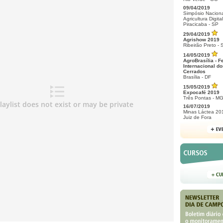
09/04/2019
Simpósio Naciona
Agricultura Digital
Piracicaba - SP
29/04/2019
Agrishow 2019
Ribeirão Preto - 
14/05/2019
AgroBrasília - F
Internacional do
Cerrados
Brasília - DF
15/05/2019
Expocafé 2019
Três Pontas - M
16/07/2019
Minas Láctea 20
Juiz de Fora