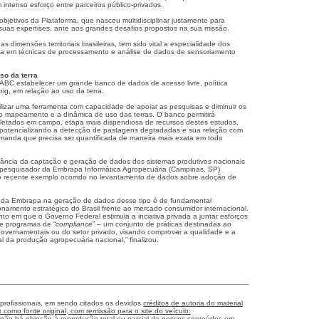
m intenso esforço entre parceiros público-privados.
objetivos da Plataforma, que nasceu multidisciplinar justamente para
 suas expertises, ante aos grandes desafios propostos na sua missão.
as dimensões territoriais brasileiras, tem sido vital a especialidade dos
rma em técnicas de processamento e análise de dados de sensoriamento
so da terra
 ABC estabelecer um grande banco de dados de acesso livre, política
g, em relação ao uso da terra.
bilizar uma ferramenta com capacidade de apoiar as pesquisas e diminuir os
o mapeamento e a dinâmica de uso das terras. O banco permitirá
oletados em campo, etapa mais dispendiosa de recursos destes estudos,
 potencializando a detecção de pastagens degradadas e sua relação com
manda que precisa ser quantificada de maneira mais exata em todo
rtância da captação e geração de dados dos sistemas produtivos nacionais
 pesquisador da Embrapa Informática Agropecuária (Campinas, SP)
o recente exemplo ocorrido no levantamento de dados sobre adoção de
 da Embrapa na geração de dados desse tipo é de fundamental
onamento estratégico do Brasil frente ao mercado consumidor internacional.
o em que o Governo Federal estimula a inciativa privada a juntar esforços
e programas de “
compliance
” – um conjunto de práticas destinadas ao
vernamentais ou do setor privado, visando comprovar a qualidade e a
l da produção agropecuária nacional,” finalizou.
 profissionais, em sendo citados os devidos
créditos de autoria do material
como fonte original, com remissão para o site do veículo:
 não há objeção à reprodução total ou parcial de nossos conteúdos em