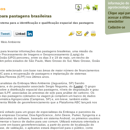
ços
ara pastagens brasileiras
tema para a identificação e qualificação espacial das pastagens
 Meio Ambiente
l para levantar informações das pastagens brasileiras, uma missão da
e Processamento de Imagens e Geoprocessamento (Lapig) da
Goiás (UFG) percorreu, entre os dias 3 e 19 de maio, um trecho de
 km pelos estados de São Paulo, Mato Grosso do Sul, Mato Grosso, Goiás
ente selecionado com base nas áreas de maior número de financiamentos
BC para a recuperação de pastagens e implantação de sistemas
ia-Floresta (ILPF) nos últimos anos.
 analistas da Embrapa Meio Ambiente (Jaguariúna, SP) Sandro
na, e do pesquisador associado Sergio Nogueira, do (
Lapig
). O grupo
sobre a distribuição espacial das pastagens, níveis de degradação e grau
as ILPF, associadas às amostras de solo para análise de carbono. Os
s das pastagens coletados na viagem já compõem um banco de dados
rmática Agropecuária (Campinas, SP) e, em breve, também estão
amenta Mobile de georreferenciamento que a Plataforma ABC lançará nos
 será voltado para um grupo de especialistas da Embrapa e parceiros da
s empresas Cocamar, Dow AgroScience, John Deere, Parker, Syngenta e a
laborativo do software, baseado em sistema Android, os primeiros usuários
imentar o banco de dados para uso comum. Utilizará estrutura orientada a
corre em bases georreferenciadas, a partir do ponto de localização do
ase, de validação, o aplicativo estará disponível para o público, como