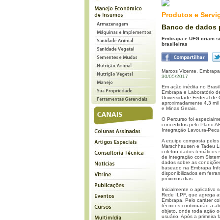
Produtos e Servi
Banco de dados p
Embrapa e UFG criam sis
brasileiras
Marcos Vicente, Embrapa
30/05/2017
Em ação inédita no Brasi
Embrapa e Laboratório d
Universidade Federal de 
aproximadamente 4,3 mil
e Minas Gerais.
O Percurso foi especialm
concedidos pelo Plano A
Integração Lavoura-Pecuár
A equipe composta pelos
Marschhausen e Tadeu La
coletou dados temáticos 
de integração com Sistem
dados sobre as condiçõe
baseado na Embrapa Info
disponibilizados em ferr
próximos dias.
Inicialmente o aplicativo
Rede ILPF, que agrega a
Embrapa. Pelo caráter co
técnicos continuarão a al
objeto, onde toda ação o
usuário. Após a primeira f