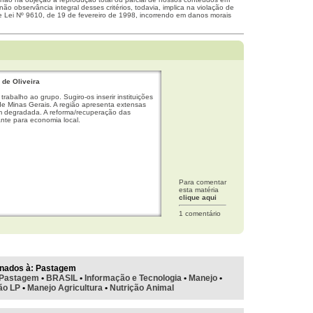
não observância integral desses critérios, todavia, implica na violação de
me Lei Nº 9610, de 19 de fevereiro de 1998, incorrendo em danos morais
 de Oliveira
trabalho ao grupo. Sugiro-os inserir instituições
de Minas Gerais. A região apresenta extensas
 degradada. A reforma/recuperação das
nte para economia local.
Para comentar
esta matéria
clique aqui
1 comentário
nados à:
Pastagem
Pastagem
•
BRASIL
•
Informação e Tecnologia
•
Manejo
•
ão LP
•
Manejo Agricultura
•
Nutrição Animal