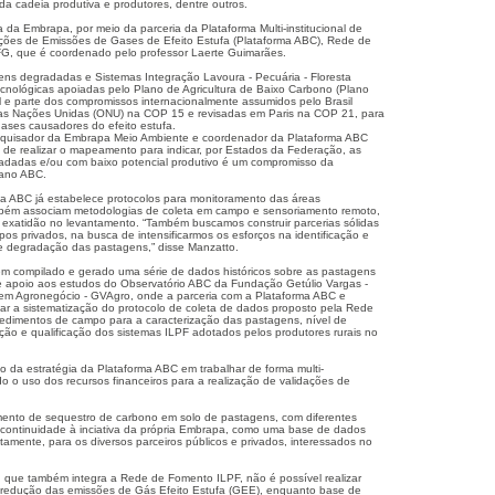
 da cadeia produtiva e produtores, dentre outros.
va da Embrapa, por meio da parceria da Plataforma Multi-institucional de
ões de Emissões de Gases de Efeito Estufa (Plataforma ABC), Rede de
G, que é coordenado pelo professor Laerte Guimarães.
ns degradadas e Sistemas Integração Lavoura - Pecuária - Floresta
tecnológicas apoiadas pelo Plano de Agricultura de Baixo Carbono (Plano
e parte dos compromissos internacionalmente assumidos pelo Brasil
as Nações Unidas (ONU) na COP 15 e revisadas em Paris na COP 21, para
gases causadores do efeito estufa.
squisador da Embrapa Meio Ambiente e coordenador da Plataforma ABC
 de realizar o mapeamento para indicar, por Estados da Federação, as
adadas e/ou com baixo potencial produtivo é um compromisso da
lano ABC.
a ABC já estabelece protocolos para monitoramento das áreas
bém associam metodologias de coleta em campo e sensoriamento remoto,
e exatidão no levantamento. “Também buscamos construir parcerias sólidas
upos privados, na busca de intensificarmos os esforços na identificação e
de degradação das pastagens,” disse Manzatto.
em compilado e gerado uma série de dados históricos sobre as pastagens
de apoio aos estudos do Observatório ABC da Fundação Getúlio Vargas -
em Agronegócio - GVAgro, onde a parceria com a Plataforma ABC e
r a sistematização do protocolo de coleta de dados proposto pela Rede
cedimentos de campo para a caracterização das pastagens, nível de
ção e qualificação dos sistemas ILPF adotados pelos produtores rurais no
io da estratégia da Plataforma ABC em trabalhar de forma multi-
ndo o uso dos recursos financeiros para a realização de validações de
mento de sequestro de carbono em solo de pastagens, com diferentes
continuidade à inciativa da própria Embrapa, como uma base de dados
uitamente, para os diversos parceiros públicos e privados, interessados no
que também integra a Rede de Fomento ILPF, não é possível realizar
 redução das emissões de Gás Efeito Estufa (GEE), enquanto base de