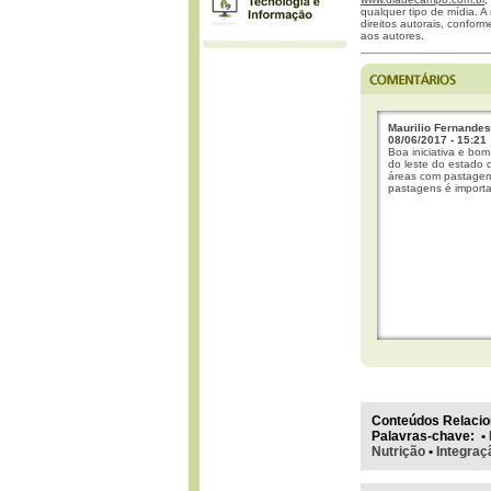
qualquer tipo de mídia. A 
direitos autorais, confor
aos autores.
Maurilio Fernandes
08/06/2017 - 15:21
Boa iniciativa e bom 
do leste do estado 
áreas com pastagem
pastagens é importa
Conteúdos Relacio
Palavras-chave
:
•
Nutrição
•
Integraç