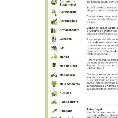
políticas públicas, sem u
Esse é um dos principais 
abrigar diversos atores e
Conforme ele, para cobrir 
profissionais da Platafo
remoto.
Banco de dados sobre u
É Objetivo da Plataforma
adotada também pelo Lapi
A estratégia visa disponi
custos de estudos sobre 
correlacionar os dados c
com imagens de satélite,
estoques de carbono, de
território nacional.
Para exemplificar a impo
de modo mais robusto, o
Eduardo Assad, recorda 
ILPF no Brasil.
Conforme Assad, o papel
importância para o posici
“Especialmente no moment
para o estabelecimento d
cumprimento de normas go
sustentabilidade ambienta
Aviso Legal
Para fins comerciais e/ou
e do Jornal Dia de Campo 
www.diadecampo.com.br
,