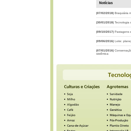
Notícias
|07/02/2018|
Braquiária 
|30/01/2018|
Tecnologia 
|09/10/2017|
Pastagens 
|09/06/2016|
Leite: plane
|07/01/2016|
Conservação
sistêmica