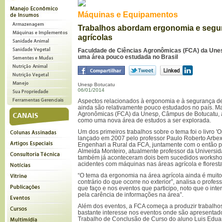
Máquinas e Equipamentos
Trabalhos abordam ergonomia e segu
agrícolas
Faculdade de Ciências Agronômicas (FCA) da Une
uma área pouco estudada no Brasil
Unesp Botucatu
06/01/2014
Aspectos relacionados à ergonomia e à segurança d
ainda são relativamente pouco estudados no país. M
Agronômicas (FCA) da Unesp, Câmpus de Botucatu, a
como uma nova área de estudos a ser explorada.
Um dos primeiros trabalhos sobre o tema foi o livro '
lançado em 2007 pelo professor Paulo Roberto Arbex
Engenhari a Rural da FCA, juntamente com o então
Almeida Monteiro, atualmente professor da Universi
também já aconteceram dois bem sucedidos worksho
acidentes com máquinas nas áreas agrícola e floresta
“O tema da ergonomia na área agrícola ainda é muito
contrário do que ocorre no exterior”, analisa o profes
que faço e nos eventos que participo, noto que o int
pela carência de informações na área”.
Além dos eventos, a FCA começa a produzir trabalhos
bastante interesse nos eventos onde são apresentad
Trabalho de Conclusão de Curso do aluno Luis Eduard