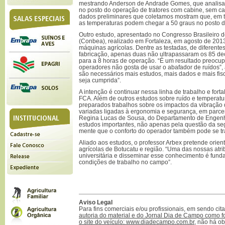
mestrando Anderson de Andrade Gomes, que analisa 
no posto do operação de tratores com cabine, sem ca
dados preliminares que coletamos mostram que, em t
as temperaturas podem chegar a 50 graus no posto d
Outro estudo, apresentado no Congresso Brasileiro 
(Conbea), realizado em Fortaleza, em agosto de 2013 
máquinas agrícolas. Dentre as testadas, de diferente
fabricação, apenas duas não ultrapassaram os 85 dec
para a 8 horas de operação. “É um resultado preocup
operadores não gosta de usar o abafador de ruídos”, 
são necessários mais estudos, mais dados e mais fis
seja cumprida”.
A intenção é continuar nessa linha de trabalho e fort
FCA. Além de outros estudos sobre ruído e temperat
preparados trabalhos sobre os impactos da vibração d
variadas ligadas à ergonomia e segurança, em parcer
Regina Lucas de Sousa, do Departamento de Engenh
estudos importantes, não apenas pela questão da se
mente que o conforto do operador também pode se tr
Aliado aos estudos, o professor Arbex pretende orie
agrícolas de Botucatu e região. “Uma das nossas atri
universitária e disseminar esse conhecimento é fund
condições de trabalho no campo”.
Aviso Legal
Para fins comerciais e/ou profissionais, em sendo ci
autoria do material e do Jornal Dia de Campo como f
o site do veículo: www.diadecampo.com.br
, não há ob