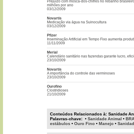
Prejuízo com mosca-dos-chifres no rebanho brasilei
milhões por ano
03/12/2009
Novartis
Medicação via água na Suinocultura
03/12/2009
Pfizer
Inseminação Artificial em Tempo Fixo aumenta produ
11/11/2009
Merial
Calendário sanitário nas fazendas garante lucro, efic
23/10/2009
Novartis
A importância do controle das verminoses
23/10/2009
Ourofino
Clostridioses
21/10/2009
Conteúdos Relacionados à:
Sanidade An
Palavras-chave
:
•
Sanidade Animal
•
BRA
estábulos
•
Ouro Fino
•
Manejo
•
Sanida