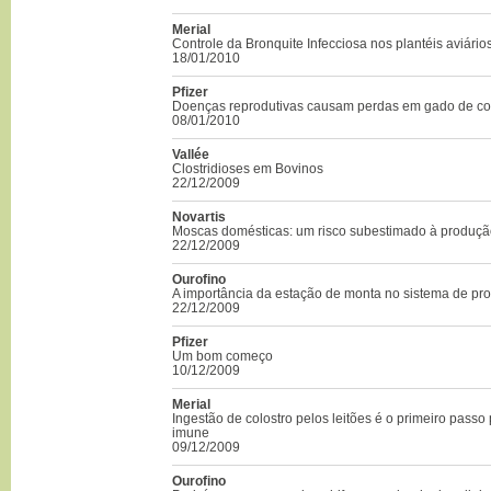
Merial
Controle da Bronquite Infecciosa nos plantéis aviário
18/01/2010
Pfizer
Doenças reprodutivas causam perdas em gado de co
08/01/2010
Vallée
Clostridioses em Bovinos
22/12/2009
Novartis
Moscas domésticas: um risco subestimado à produç
22/12/2009
Ourofino
A importância da estação de monta no sistema de pr
22/12/2009
Pfizer
Um bom começo
10/12/2009
Merial
Ingestão de colostro pelos leitões é o primeiro passo
imune
09/12/2009
Ourofino