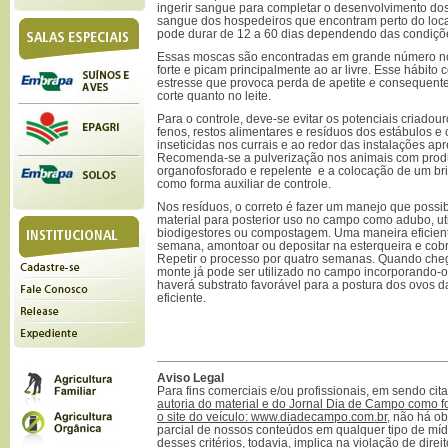
ingerir sangue para completar o desenvolvimento do
sangue dos hospedeiros que encontram perto do local
pode durar de 12 a 60 dias dependendo das condiçõe
Essas moscas são encontradas em grande número nos
forte e picam principalmente ao ar livre. Esse hábito 
estresse que provoca perda de apetite e consequent
corte quanto no leite.
Para o controle, deve-se evitar os potenciais criad
fenos, restos alimentares e resíduos dos estábulos e 
inseticidas nos currais e ao redor das instalações ap
Recomenda-se a pulverização nos animais com produt
organofosforado e repelente e a colocação de um b
como forma auxiliar de controle.
Nos resíduos, o correto é fazer um manejo que possib
material para posterior uso no campo como adubo, uti
biodigestores ou compostagem. Uma maneira eficien
semana, amontoar ou depositar na esterqueira e cobr
Repetir o processo por quatro semanas. Quando cheg
monte já pode ser utilizado no campo incorporando-o
haverá substrato favorável para a postura dos ovos d
eficiente.
Aviso Legal
Para fins comerciais e/ou profissionais, em sendo ci
autoria do material e do Jornal Dia de Campo como f
o site do veículo: www.diadecampo.com.br
, não há ob
parcial de nossos conteúdos em qualquer tipo de mídi
desses critérios, todavia, implica na violação de direi