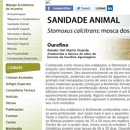
Conhecida como mosca dos estábulos, a Stomoxys ca
prejuízo aos rebanhos nacionais. Ela tem como hosp
o próprio homem. Seu desenvolvimento se dá em res
decomposição, podendo ser a palhada de algumas cu
animais mal manejadas (cama de aves ou esterco de c
Esses materiais quando começam a fermentar formam
postura dos ovos e à proliferação dessa mosca. A pr
utilizam esses materiais sem o manejo correto é um f
aparecimento desse parasita. Alguns estudos demon
e altas temperaturas também agravam o problema, p
seu ciclo evolutivo.
A mosca dos estábulos é facilmente confundida com 
se pela probóscide, que nada mais é que o aparelho 
Tanto o macho quanto a fêmea nutrem-se de sangue 
as fêmeas podem ovipor de 25 a 50 ovos em matéria
Dentro de um a quatro dias, esses ovos já eclodem
climáticas podem virar larvas de 06 a 30 dias. Quan