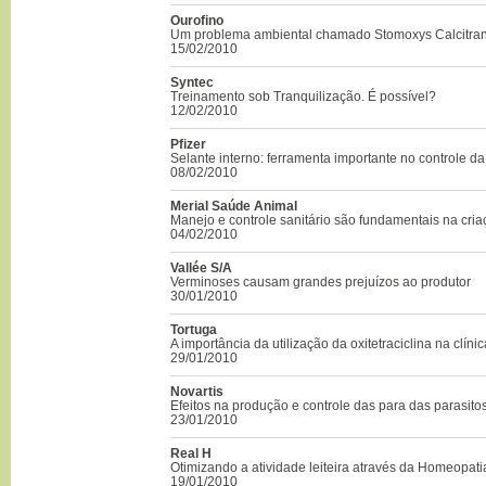
Ourofino
Um problema ambiental chamado Stomoxys Calcitran
15/02/2010
Syntec
Treinamento sob Tranquilização. É possível?
12/02/2010
Pfizer
Selante interno: ferramenta importante no controle da
08/02/2010
Merial Saúde Animal
Manejo e controle sanitário são fundamentais na cri
04/02/2010
Vallée S/A
Verminoses causam grandes prejuízos ao produtor
30/01/2010
Tortuga
A importância da utilização da oxitetraciclina na clínic
29/01/2010
Novartis
Efeitos na produção e controle das para das parasito
23/01/2010
Real H
Otimizando a atividade leiteira através da Homeopat
19/01/2010