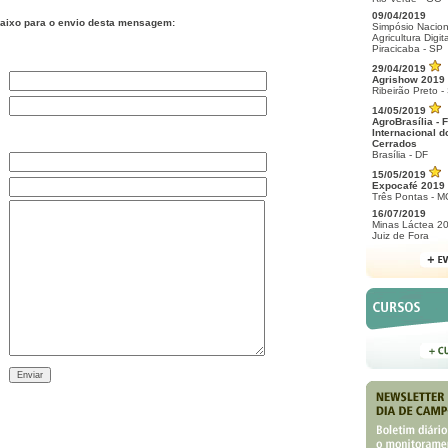
09/04/2019
aixo para o envio desta mensagem:
Simpósio Nacion
Agricultura Digita
Piracicaba - SP
29/04/2019
Agrishow 2019
Ribeirão Preto -
14/05/2019
AgroBrasília - F
Internacional d
Cerrados
Brasília - DF
15/05/2019
Expocafé 2019
Três Pontas - M
16/07/2019
Minas Láctea 2
Juiz de Fora