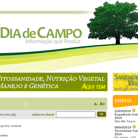
11/03/2019
Expodireto Cotr
2019
Não-Me-Toque -
eguinte matéria:
08/04/2019
Tecnoshow Co
2019
urados
Rio Verde - GO