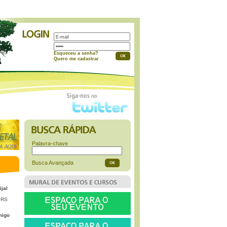
a
Esqueceu a senha?
Quero me cadastrar
Palavra-chave
Busca Avançada
ijal
 RS
migo