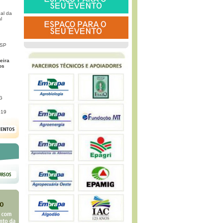
al da
l
 SP
eira
os
G
019