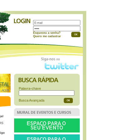
a
Esqueceu a senha?
Quero me cadastrar
Palavra-chave
Busca Avançada
jal
 RS
igo