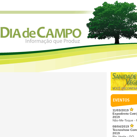
11/03/2019
Expodireto Cotri
2019
Não-Me-Toque -
08/04/2019
Tecnoshow Com
2019
Rio Verde - GO