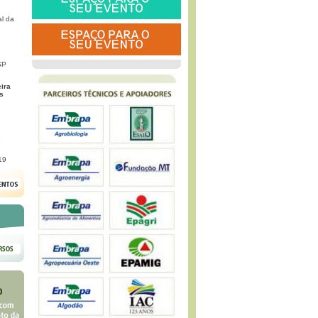
l da
SP
eira
s
G
19