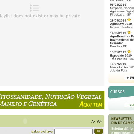
09/04/2019
Simpósio Naciona
Agricultura Digital
Piracicaba - SP
29/04/2019
Agrishow 2019
Ribeirão Preto - 
14/05/2019
AgroBrasília - F
Internacional do
Cerrados
Brasília - DF
15/05/2019
Expocafé 2019
Três Pontas - M
16/07/2019
Minas Láctea 20
Juiz de Fora