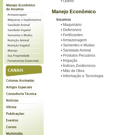
•
Outros
Manejo Econômico
Insumos
•
Maquinário
•
Defensivos
•
Fertilizantes
•
Armazenagem
•
Sementes e Mudas
•
Sanidade Animal
•
Produtos Pecuários
•
Irrigação
•
Índices Zootécnicos
•
Mão de Obra
•
Informação e Tecnologia