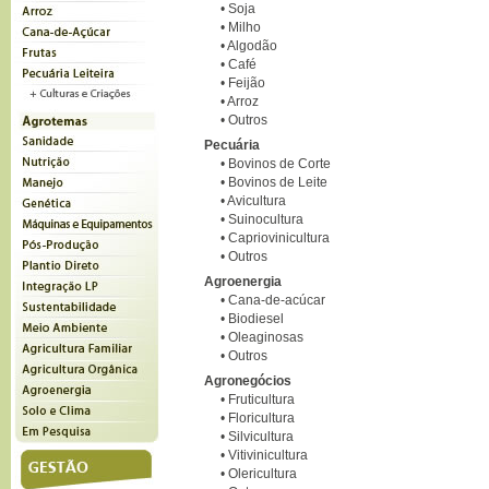
•
Soja
•
Milho
•
Algodão
•
Café
•
Feijão
•
Arroz
•
Outros
Pecuária
•
Bovinos de Corte
•
Bovinos de Leite
•
Avicultura
•
Suinocultura
•
Capriovinicultura
•
Outros
Agroenergia
•
Cana-de-acúcar
•
Biodiesel
•
Oleaginosas
•
Outros
Agronegócios
•
Fruticultura
•
Floricultura
•
Silvicultura
•
Vitivinicultura
•
Olericultura