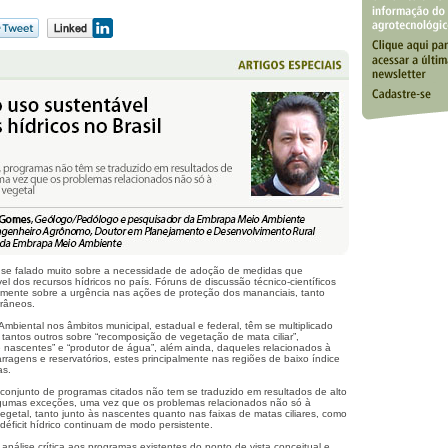
m se falado muito sobre a necessidade de adoção de medidas que
vel dos recursos hídricos no país. Fóruns de discussão técnico-científicos
mente sobre a urgência nas ações de proteção dos mananciais, tanto
rrâneos.
biental nos âmbitos municipal, estadual e federal, têm se multiplicado
a tantos outros sobre “recomposição de vegetação de mata ciliar”,
 nascentes” e “produtor de água”, além ainda, daqueles relacionados à
ragens e reservatórios, estes principalmente nas regiões de baixo índice
as.
 conjunto de programas citados não tem se traduzido em resultados de alto
algumas exceções, uma vez que os problemas relacionados não só à
vegetal, tanto junto às nascentes quanto nas faixas de matas ciliares, como
éficit hídrico continuam de modo persistente.
análise crítica aos programas existentes do ponto de vista conceitual e