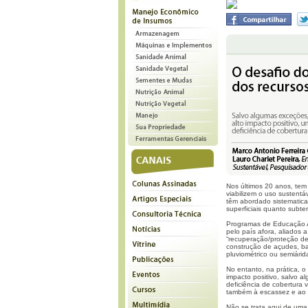
Nos últimos 20 anos, te
viabilizem o uso sustentá
têm abordado sistematica
superficiais quanto subte
Programas de Educação Am
pelo país afora, aliados 
“recuperação/proteção de
construção de açudes, bar
pluviométrico ou semiárid
No entanto, na prática, o
impacto positivo, salvo 
deficiência de cobertura 
também à escassez e ao d
Não se trata aqui de uma 