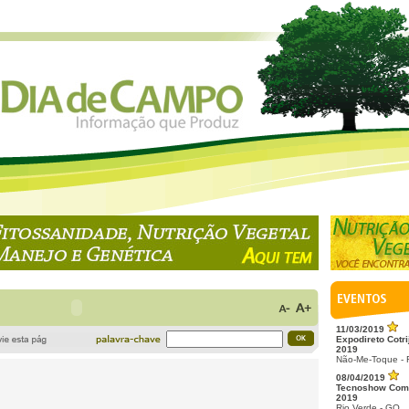
11/03/2019
Expodireto Cotri
2019
Não-Me-Toque -
08/04/2019
Tecnoshow Com
2019
Rio Verde - GO