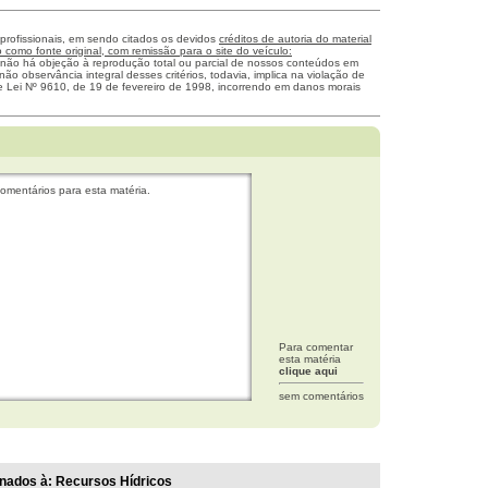
 profissionais, em sendo citados os devidos
créditos de autoria do material
como fonte original, com remissão para o site do veículo:
 não há objeção à reprodução total ou parcial de nossos conteúdos em
não observância integral desses critérios, todavia, implica na violação de
me Lei Nº 9610, de 19 de fevereiro de 1998, incorrendo em danos morais
omentários para esta matéria.
Para comentar
esta matéria
clique aqui
sem comentários
nados à:
Recursos Hídricos