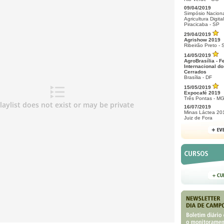
09/04/2019
Simpósio Naciona
Agricultura Digital
Piracicaba - SP
29/04/2019
Agrishow 2019
Ribeirão Preto - 
14/05/2019
AgroBrasília - F
Internacional do
Cerrados
Brasília - DF
15/05/2019
Expocafé 2019
Três Pontas - M
16/07/2019
Minas Láctea 20
Juiz de Fora