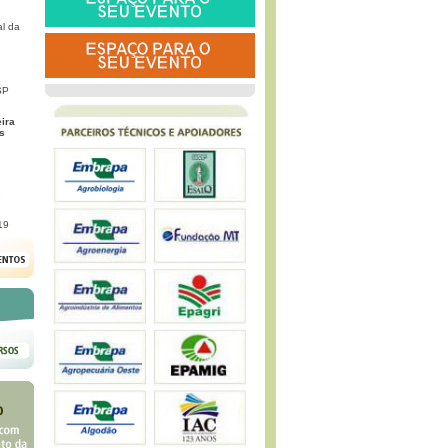
l da
SP
eira
s
G
19