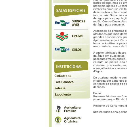
metodológico, mas de uma
problema hídrico que te
climáticas em curso em t
desequilíbrio entre o con
todo o país. Somente a r
de água para a população
região Centro-Oeste. As 
de água para consumo.
Associado ao problema d
atividades que mais deman
grandes desperdícios, pri
Aproximadamente 72% de 
humano é utilizada para 
uso doméstico cerca de 1
A sustentabilidade desse
da água em duas delas - 
nascentes/matas ciliares,
entanto, na prática, não
consumo, pois existe um v
o lençol freático e assim
d’água.
De qualquer modo, o con
integrada por parte dos g
enfrentar os desafios da r
décadas.
Fonte:
Recursos hídricos no Brasi
(coordenador). – Rio de J
Relatório de Conjuntura d
http://arquivos.ana.gov.br