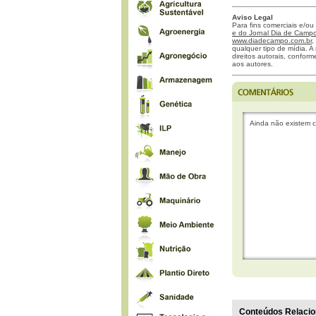
Aviso Legal
Para fins comerciais e/ou
e do Jornal Dia de Campo 
www.diadecampo.com.br
,
qualquer tipo de mídia. A 
direitos autorais, confor
aos autores.
Ainda não existem c
Conteúdos Relacio