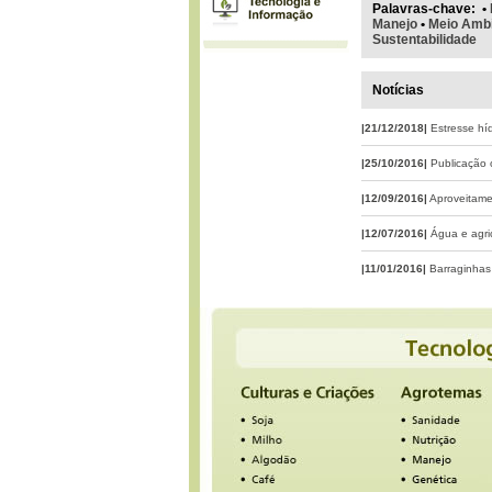
Palavras-chave
:
•
Manejo
•
Meio Amb
Sustentabilidade
Notícias
|21/12/2018|
Estresse hí
|25/10/2016|
Publicação 
|12/09/2016|
Aproveitame
|12/07/2016|
Água e agri
|11/01/2016|
Barraginhas