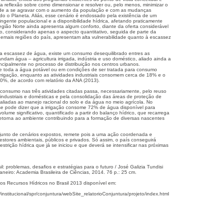
 reflexão sobre como dimensionar e resolver ou, pelo menos, minimizar o
nde a se agravar com o aumento da população e com as mudanças
odo o Planeta. Aliás, esse cenário é endossado pela existência de um
tingente populacional e a disponibilidade hídrica, afetando praticamente
egião Norte ainda apresenta algum conforto, diante da oferta considerável
, considerando apenas o aspecto quantitativo, seguida de parte da
demais regiões do país, apresentam alta vulnerabilidade quanto à escassez
a escassez de água, existe um consumo desequilibrado entres as
dam água – agricultura irrigada, indústria e uso doméstico, aliado ainda a
ncipalmente no processo de distribuição nos centros urbanos.
toda a água potável ou em condições de ser tratada para consumo
irrigação, enquanto as atividades industriais consomem cerca de 18% e o
0%, de acordo com relatório da ANA (2013).
 consumo nas três atividades citadas passa, necessariamente, pelo reuso
industriais e domésticas e pela consolidação das áreas de proteção de
 aliadas ao manejo racional do solo e da água no meio agrícola. No
 se pode dizer que a irrigação consome 72% de água disponível para
olume significativo, quantificado a partir do balanço hídrico, que recarrega
 retorna ao ambiente contribuindo para a formação de diversas nascentes
junto de cenários expostos, remete pois a uma ação coordenada e
estores ambientais, públicos e privados. Só assim, o país conseguirá
estrição hídrica que já se iniciou e que deverá se intensificar nas próximas
l: problemas, desafios e estratégias para o futuro / José Galizia Tundisi
aneiro: Academia Brasileira de Ciências, 2014. 76 p.: 25 cm.
os Recursos Hídricos no Brasil 2013 disponível em:
/institucional/spr/conjuntura/webSite_relatorioConjuntura/projeto/index.html