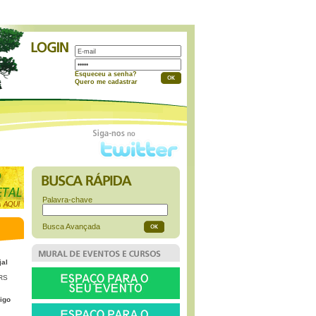
a
Esqueceu a senha?
Quero me cadastrar
Palavra-chave
Busca Avançada
jal
 RS
igo