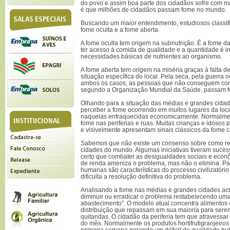
do povo e assim boa parte dos cidadãos sofre com ma
é que milhões de cidadãos passam fome no mundo.
Buscando um maior entendimento, estudiosos classifi
fome oculta e a fome aberta.
A fome oculta tem origem na subnutrição. É a fome
ter acesso à comida de qualidade e a quantidade é ins
necessidades básicas de nutrientes ao organismo.
A fome aberta tem origem na miséria graças à falta 
situação específica do local. Pela seca, pela guerr
ambos os casos, as pessoas que não conseguem cons
segundo a Organização Mundial da Saúde, passam 
Olhando para a situação das médias e grandes cidades
perceber a fome ocorrendo em muitos lugares da loca
naquelas enfraquecidas economicamente. Normalment
fome nas periferias e ruas. Muitas crianças e idoso
e visivelmente apresentam sinais clássicos da fome c
Sabemos que não existe um consenso sobre como re
cidades do mundo. Algumas iniciativas tiveram suces
certo que combater as desigualdades sociais e econ
de renda ameniza o problema, mas não o elimina. P
humanas são características do processo civilizatório
dificulta a resolução definitiva do problema.
Analisando a fome nas médias e grandes cidades acr
diminuir ou erradicar o problema restabelecendo uma 
abastecimento”. O modelo atual concentra alimentos
distribuição que repassam em sua maioria para ser
quitandas. O cidadão da periferia tem que atravessar
do mês. Normalmente os produtos hortifrutigranjeiro
primeira semana gerando um déficit de qualidade nut