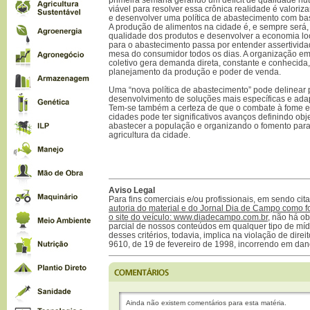
viável para resolver essa crônica realidade é valorizar
e desenvolver uma política de abastecimento com ba
A produção de alimentos na cidade é, e sempre será,
qualidade dos produtos e desenvolver a economia loc
para o abastecimento passa por entender assertivid
mesa do consumidor todos os dias. A organização e
coletivo gera demanda direta, constante e conhecida,
planejamento da produção e poder de venda.
Uma “nova política de abastecimento” pode delinear p
desenvolvimento de soluções mais específicas e adap
Tem-se também a certeza de que o combate à fome e
cidades pode ter significativos avanços definindo obj
abastecer a população e organizando o fomento para 
agricultura da cidade.
Aviso Legal
Para fins comerciais e/ou profissionais, em sendo ci
autoria do material e do Jornal Dia de Campo como f
o site do veículo: www.diadecampo.com.br
, não há ob
parcial de nossos conteúdos em qualquer tipo de mídi
desses critérios, todavia, implica na violação de direi
9610, de 19 de fevereiro de 1998, incorrendo em dan
Ainda não existem comentários para esta matéria.