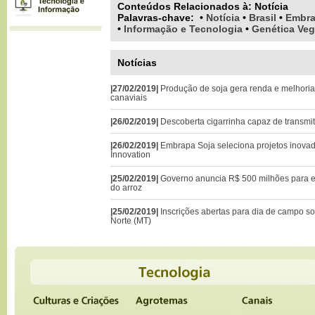
Conteúdos Relacionados à:
Notícia
Palavras-chave
:
•
Notícia
•
Brasil
•
Embra
•
Informação e Tecnologia
•
Genética Veg
Notícias
|27/02/2019|
Produção de soja gera renda e melhoria
canaviais
|26/02/2019|
Descoberta cigarrinha capaz de transmi
|26/02/2019|
Embrapa Soja seleciona projetos inova
Innovation
|25/02/2019|
Governo anuncia R$ 500 milhões para 
do arroz
|25/02/2019|
Inscrições abertas para dia de campo s
Norte (MT)