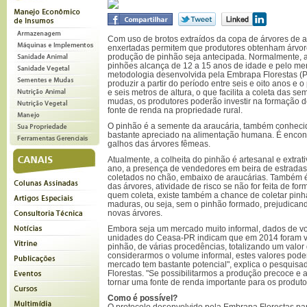
Com uso de brotos extraídos da copa de árvores de a
enxertadas permitem que produtores obtenham árvor
produção de pinhão seja antecipada. Normalmente, a
pinhões alcança de 12 a 15 anos de idade e pelo men
metodologia desenvolvida pela Embrapa Florestas (
produzir a partir do período entre seis e oito anos e o
e seis metros de altura, o que facilita a coleta das
mudas, os produtores poderão investir na formação
fonte de renda na propriedade rural.
O pinhão é a semente da araucária, também conheci
bastante apreciado na alimentação humana. É encon
galhos das árvores fêmeas.
Atualmente, a colheita do pinhão é artesanal e extrat
ano, a presença de vendedores em beira de estrada
coletados no chão, embaixo de araucárias. Também 
das árvores, atividade de risco se não for feita de f
quem coleta, existe também a chance de coletar pin
maduras, ou seja, sem o pinhão formado, prejudican
novas árvores.
Embora seja um mercado muito informal, dados de v
unidades do Ceasa-PR indicam que em 2014 foram v
pinhão, de várias procedências, totalizando um valo
considerarmos o volume informal, estes valores podem
mercado tem bastante potencial", explica o pesquisa
Florestas. "Se possibilitarmos a produção precoce e a
tornar uma fonte de renda importante para os produtor
Como é possível?
O protocolo desenvolvido pela Embrapa Florestas pa