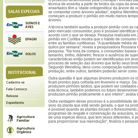
técnica de enxertia a partir de brotos da copa da árvo
enxertados têm a ‘idade ontogenética' da árvore de 
se comportar como árvores adultas", explica Wendlin
começam a produzir o pinhão em muito menos tempo, 
árvores.
A técnica também auxilia a produzir pinhão com as ca
pelo mercado consumidor, pois é possível identificar 
acordo com o que se deseja. Pesquisa realizada em
pinhão em Curitiba mostra que o hábito de consumo 
entre as famílias curitibanas. "A quantidade média de
quilos por semana", revela a pesquisadora Rossana 
pesquisa. "Na hora da compra, o consumidor baseia-
tamanho, brilho, diâmetro, frescor e ausência de suje
características então podem ser identificadas em árv
processo de seleção das árvores que terão seus broto
Segundo Wendling, itens como composição nutriciona
produção, entre outros, também poderão servir como 
Outra questão é que algumas árvores produzem os 
ficam prontos para colheita em fevereiro e março. D
produzem pinhões tardios, que podem ser coletados
esta técnica, também podemos no futuro desenvolve
produzam pinhão praticamente o ano inteiro", avalia
Outra vantagem desse processo é a possibilidade de
sexo da planta que está sendo gerada, o que na pr
é possível quando as plantas iniciam o florescimento
programas de resgate e conservação da araucária, isso 
de uma espécie dioica, que tem sexos diferentes, é p
para proporcionar sua reprodução", finaliza o pesqui