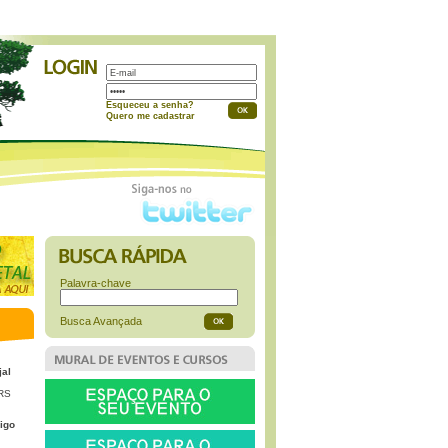
a
Esqueceu a senha?
Quero me cadastrar
Palavra-chave
Busca Avançada
jal
 RS
igo