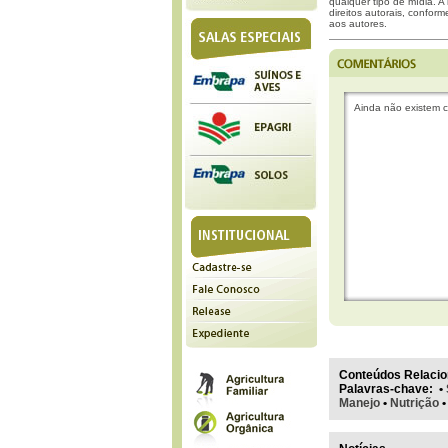
qualquer tipo de mídia. A 
direitos autorais, confor
aos autores.
Ainda não existem c
Conteúdos Relacio
Palavras-chave
:
•
Manejo
•
Nutrição