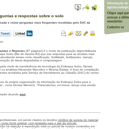
rguntas e respostas sobre o solo
ixada e reúne perguntas mais frequentes recebidas pelo SAC da
los
guntas e Repostas
(87 páginas) é o nome da publicação disponibilizada
pa Solos (Rio de Janeiro-RJ) que traz respostas para as dúvidas mais
bordando temas como classificação, fertilidade, fertilizantes, manejo,
cuperação de áreas degradadas e compostagem.
 pela chefe de transferência de tecnologia da Embrapa Solos, Denise
 os analistas Alexandre Marcolino e Moema Batista, é fruto de compilação
entes recebidas pelo Serviço de Atendimento ao Cidadão (SAC) do centro
roduto do projeto organização da informação da Embrapa Solos para a
gia", conta Denise Werneck. "Pretendemos, em breve, lançar uma versão
ixada clicando
aqui
.
 profissionais, em sendo citados os devidos
créditos de autoria do material
como fonte original, com remissão para o site do veículo:
 não há objeção à reprodução total ou parcial de nossos conteúdos em