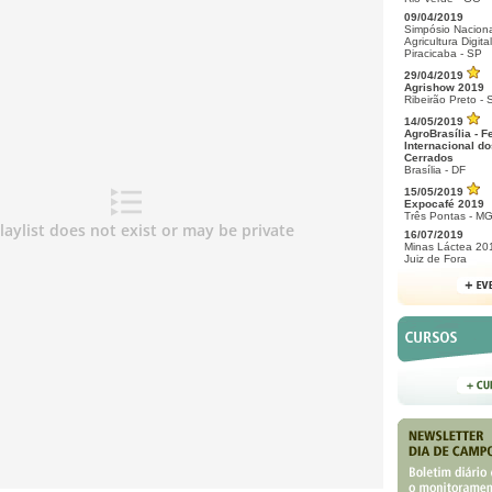
09/04/2019
Simpósio Naciona
Agricultura Digital
Piracicaba - SP
29/04/2019
Agrishow 2019
Ribeirão Preto - 
14/05/2019
AgroBrasília - F
Internacional do
Cerrados
Brasília - DF
15/05/2019
Expocafé 2019
Três Pontas - M
16/07/2019
Minas Láctea 20
Juiz de Fora