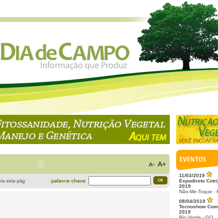
11/03/2019
Expodireto Cotri
2019
Não-Me-Toque -
08/04/2019
Tecnoshow Com
2019
Rio Verde - GO