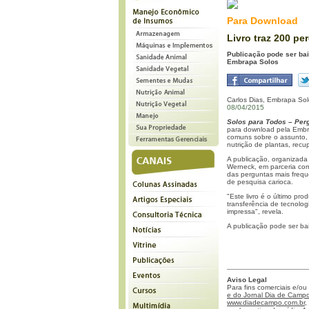
Para Download
Livro traz 200 pe
Publicação pode ser ba
Embrapa Solos
Carlos Dias, Embrapa So
08/04/2015
Solos para Todos – Per
para download pela Embra
comuns sobre o assunto, a
nutrição de plantas, re
A publicação, organizada
Werneck, em parceria com
das perguntas mais frequ
de pesquisa carioca.
"Este livro é o último p
transferência de tecnolo
impressa", revela.
A publicação pode ser ba
Aviso Legal
Para fins comerciais e/ou
e do Jornal Dia de Campo 
www.diadecampo.com.br
,