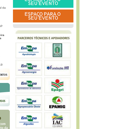
l da
SP
eira
s
G
19