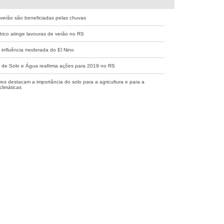
 verão são beneficiadas pelas chuvas
drico atinge lavouras de verão no RS
 influência moderada do El Nino
 de Solo e Água reafirma ações para 2019 no RS
es destacam a importância do solo para a agricultura e para a
limáticas