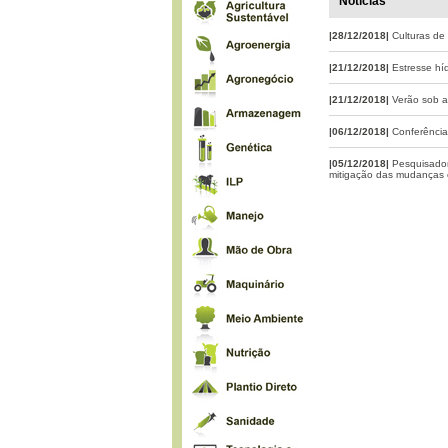
Notícias
|28/12/2018|
Culturas de
|21/12/2018|
Estresse hí
|21/12/2018|
Verão sob a
|06/12/2018|
Conferência
|05/12/2018|
Pesquisador
mitigação das mudanças c