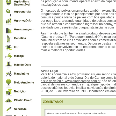
na produção e comumente operam abaixo da capacid
instalações ociosas.
O mercado de peixes ornamentais também exemplifi
irregularidade e falta de planejamento por parte dos 
comum a pouca oferta de peixes com boa qualidade,
por outro lado, a grande quantidade de peixes com a
que até atraem o consumidor à ingressar no hobby, 
atividade por desestimular o aquarista iniciante com
Assim o futuro e também o atual produtor deve-se per
“Quanto produzir?”, “Para quem produzir?” e estar s
comunicar com os elos envolvidos com a comercializa
resposta está nestes segmentos. De posse destas in
melhor o desenvolvimento do empreendimento e esta
mais e melhores oportunidades.
Aviso Legal
Para fins comerciais e/ou profissionais, em sendo ci
autoria do material e do Jornal Dia de Campo como f
o site do veículo: www.diadecampo.com.br
, não há ob
parcial de nossos conteúdos em qualquer tipo de mídi
desses critérios, todavia, implica na violação de direi
9610, de 19 de fevereiro de 1998, incorrendo em dan
Ainda não existem comentários para esta matéria.