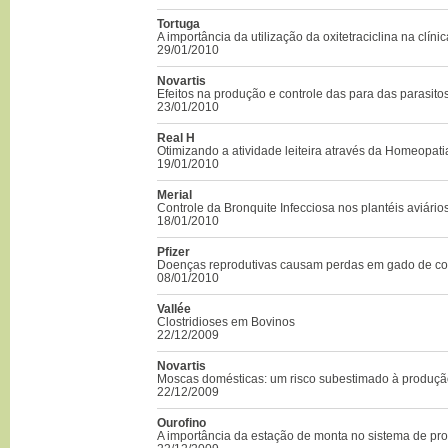
Tortuga
A importância da utilização da oxitetraciclina na clínic
29/01/2010
Novartis
Efeitos na produção e controle das para das parasito
23/01/2010
Real H
Otimizando a atividade leiteira através da Homeopat
19/01/2010
Merial
Controle da Bronquite Infecciosa nos plantéis aviário
18/01/2010
Pfizer
Doenças reprodutivas causam perdas em gado de co
08/01/2010
Vallée
Clostridioses em Bovinos
22/12/2009
Novartis
Moscas domésticas: um risco subestimado à produç
22/12/2009
Ourofino
A importância da estação de monta no sistema de pr