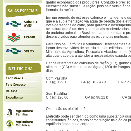
ganho econômico dos produtores. Contudo é preciso 
eletrólitos não substitui a ração, pois os níveis diári
fórmula da ração.
Em um período de estresse calórico é inteligente o u
que é a suplementação via água de bebida dos eletr
lotes de frangos de corte, para garantir o desempenh
avicultura que é um dos setores mais modernizados n
de proteína animal no Brasil, demanda medidas e pr
desenvolvidos para atender as exigências pontuais.
Para isso os Eletrólitos e Vitaminas Efervescentes S
foram desenvolvidos de acordo com os critérios de s
Ministério da Agricultura, Pecuária e Abastecimento
alta qualidade para atender a necessidade exigida p
Dados referentes ao consumo de ração (CR), ganho 
alimentar (CA) e consumo de água (H2O) de frangos d
dias:
Com Pastilha
CR (g) 129,11 GP (g) 102,47 a CA (g:g) 1
Sem Pastilha
CR (g) 126,00 GP (g) 98,22 b CA (g:g)
O que são os eletrólitos?
Eletrólito pode ser definido como uma substância quí
constituintes iônicos, tendo como função fisiológica 
equilíbrio ácido-base corporal.