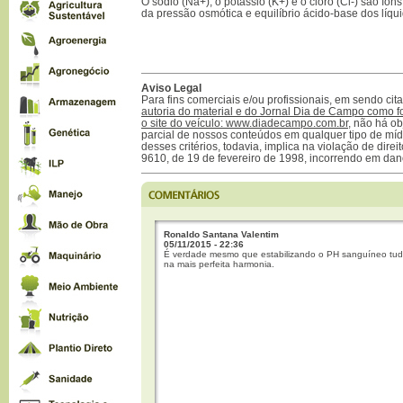
O sódio (Na+), o potássio (K+) e o cloro (Cl-) são í
da pressão osmótica e equilíbrio ácido-base dos líqui
Aviso Legal
Para fins comerciais e/ou profissionais, em sendo ci
autoria do material e do Jornal Dia de Campo como f
o site do veículo: www.diadecampo.com.br
, não há ob
parcial de nossos conteúdos em qualquer tipo de mídi
desses critérios, todavia, implica na violação de direi
9610, de 19 de fevereiro de 1998, incorrendo em dan
Ronaldo Santana Valentim
05/11/2015 - 22:36
É verdade mesmo que estabilizando o PH sanguíneo tud
na mais perfeita harmonia.