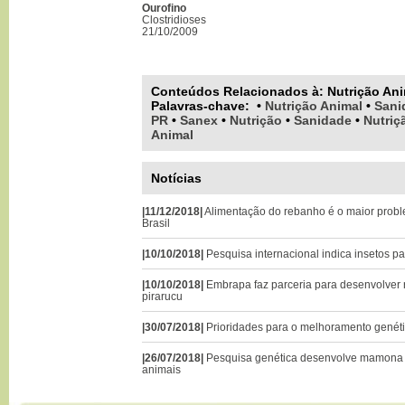
Ourofino
Clostridioses
21/10/2009
Conteúdos Relacionados à:
Nutrição An
Palavras-chave
:
•
Nutrição Animal
•
Sani
PR
•
Sanex
•
Nutrição
•
Sanidade
•
Nutriç
Animal
Notícias
|11/12/2018|
Alimentação do rebanho é o maior probl
Brasil
|10/10/2018|
Pesquisa internacional indica insetos pa
|10/10/2018|
Embrapa faz parceria para desenvolver 
pirarucu
|30/07/2018|
Prioridades para o melhoramento genétic
|26/07/2018|
Pesquisa genética desenvolve mamona a
animais