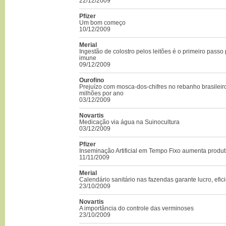
22/12/2009
Pfizer
Um bom começo
10/12/2009
Merial
Ingestão de colostro pelos leitões é o primeiro passo
imune
09/12/2009
Ourofino
Prejuízo com mosca-dos-chifres no rebanho brasilei
milhões por ano
03/12/2009
Novartis
Medicação via água na Suinocultura
03/12/2009
Pfizer
Inseminação Artificial em Tempo Fixo aumenta produ
11/11/2009
Merial
Calendário sanitário nas fazendas garante lucro, efic
23/10/2009
Novartis
A importância do controle das verminoses
23/10/2009