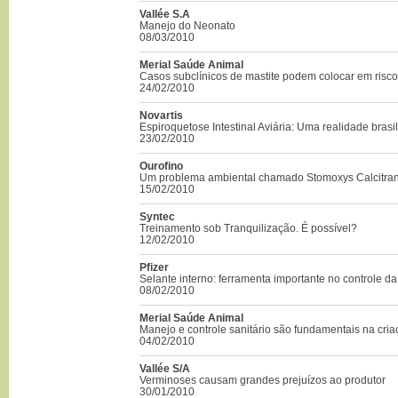
Vallée S.A
Manejo do Neonato
08/03/2010
Merial Saúde Animal
Casos subclínicos de mastite podem colocar em risc
24/02/2010
Novartis
Espiroquetose Intestinal Aviária: Uma realidade brasil
23/02/2010
Ourofino
Um problema ambiental chamado Stomoxys Calcitran
15/02/2010
Syntec
Treinamento sob Tranquilização. É possível?
12/02/2010
Pfizer
Selante interno: ferramenta importante no controle da
08/02/2010
Merial Saúde Animal
Manejo e controle sanitário são fundamentais na cri
04/02/2010
Vallée S/A
Verminoses causam grandes prejuízos ao produtor
30/01/2010