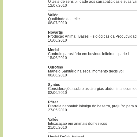
O teste de sensibilidade aos carrapaticidas e suas v
12/07/2010
Vallée
Qualidade do Leite
08/07/2010
Novartis
Produção Animal: Bases Fisiológicas da Produtivida
16/06/2010
Merial
Controle parasitário em bovinos leiteiros - parte I
15/06/2010
Ourofino
Manejo Sanitário na seca: momento decisivo!
08/06/2010
Syntec
Considerações sobre as cirurgias abdominais com e
02/06/2010
Pfizer
Diarreia neonatal: inimiga do bezerro, prejuízo para 
27/05/2010
Vallée
Intoxicação em animais domésticos
21/05/2010
Merial Saúde Animal