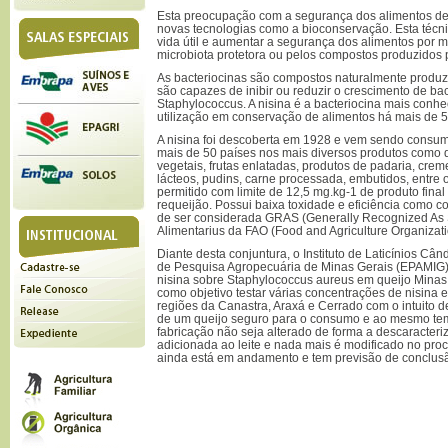
Esta preocupação com a segurança dos alimentos des
novas tecnologias como a bioconservação. Esta técnic
vida útil e aumentar a segurança dos alimentos por
microbiota protetora ou pelos compostos produzidos p
As bacteriocinas são compostos naturalmente produzi
são capazes de inibir ou reduzir o crescimento de ba
Staphylococcus. A nisina é a bacteriocina mais conh
utilização em conservação de alimentos há mais de 5
A nisina foi descoberta em 1928 e vem sendo consumi
mais de 50 países nos mais diversos produtos como q
vegetais, frutas enlatadas, produtos de padaria, creme
lácteos, pudins, carne processada, embutidos, entre o
permitido com limite de 12,5 mg.kg-1 de produto final
requeijão. Possui baixa toxidade e eficiência como c
de ser considerada GRAS (Generally Recognized As 
Alimentarius da FAO (Food and Agriculture Organizati
Diante desta conjuntura, o Instituto de Laticínios C
de Pesquisa Agropecuária de Minas Gerais (EPAMIG), 
nisina sobre Staphylococcus aureus em queijo Minas a
como objetivo testar várias concentrações de nisina 
regiões da Canastra, Araxá e Cerrado com o intuito d
de um queijo seguro para o consumo e ao mesmo te
fabricação não seja alterado de forma a descaracteriza
adicionada ao leite e nada mais é modificado no proc
ainda está em andamento e tem previsão de conclu