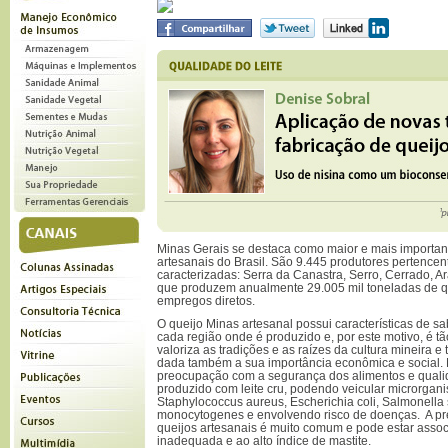
Minas Gerais se destaca como maior e mais important
artesanais do Brasil. São 9.445 produtores pertencen
caracterizadas: Serra da Canastra, Serro, Cerrado, 
que produzem anualmente 29.005 mil toneladas de q
empregos diretos.
O queijo Minas artesanal possui características de sab
cada região onde é produzido e, por este motivo, é t
valoriza as tradições e as raízes da cultura mineira e
dada também a sua importância econômica e social. 
preocupação com a segurança dos alimentos e qualid
produzido com leite cru, podendo veicular microrga
Staphylococcus aureus, Escherichia coli, Salmonella sp
monocytogenes e envolvendo risco de doenças. A p
queijos artesanais é muito comum e pode estar asso
inadequada e ao alto índice de mastite.