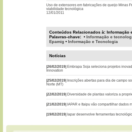
Uso de extensores em fabricações de queijo Minas Fr
viabilidade tecnológica
12/01/2011
Conteúdos Relacionados à:
Informação 
Palavras-chave
:
•
Informação e tecnolog
Epamig
•
Informação e Tecnologia
Notícias
|26/02/2019|
Embrapa Soja seleciona projetos inova
Innovation
|25/02/2019|
Inscrições abertas para dia de campo s
Norte (MT)
|22/02/2019|
Diversidade de plantas valoriza a propri
|21/02/2019|
IAPAR e Itaipu vão compartilhar dados 
|19/02/2019|
Iapar desenvolve ferramentas tecnológic