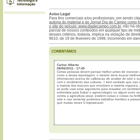
Aviso Legal
Para fins comerciais e/ou profissionais, em sendo ci
autoria do material e do Jornal Dia de Campo como f
o site do veículo: www.diadecampo.com.br
, não há ob
parcial de nossos conteúdos em qualquer tipo de mídi
desses critérios, todavia, implica na violação de direi
9610, de 19 de fevereiro de 1998, incorrendo em dan
Carlos Alberto
08/06/2011 - 17:45
Certas pessoas devem pensar melhor antes de escrever 
como a dessa reportagem. o mesmo deve buscar melhor
informacoes acerca de calibracao de analise de solo e s
com o rendimento das culturas. + bem verdade que nao
a maioria das reacoes que envolvem a materia organica
se pode usar esse argumento para ressaltar um sentime
extremista para forþar o agroecologico ou algum outro s
contra a agricultura atual. existem coisas e coisas na fert
solo e nao somente podemos trabalhar movidos a paixao
que muitas vezes Ú impraticavel.