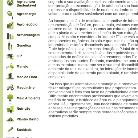
segundo à sua avaliação, restritos unicamente ao asp
interpretação e recomendação de adubação são inad
expressar a disponibilidade de nutrientes dentro do n
voltada para o cultivo sustentável com um component
Ao lançarmos mão de resultados de análise de labora
recomendação de fósforo, por exemplo, estamos con
aparece no laudo quando usamos um extrator químic
que a planta deve receber em função da sua extraçã
campo. Mas não é considerado “aquele P” que está a
componentes orgânicos do solo e que, mesmo não a
laboratoriais estarão disponíveis para a planta. E e
E até hoje não se leva em consideração o P total do 
se recomendar fertilizantes fosfatados e potássicos,
resultados da análise do solo são recomendados P e
assinalados nos laudos. Portanto, considera-se uma
que os extratores mostraram ser a sua real disponibi
ambiente da raiz, na rizosfera, há interação de inúme
disponibilidade do elemento para a planta; é um sis
complexo.
Por isso que as alternativas de manejo que promove
“fazer milagres”, pelos resultados que proporcionam
convencional é feita com base na produtividade estima
Dificilmente encontramos profissionais que levam em 
matéria do solo, o histórico da área ou o planejame
adotar. Há, urgentemente, uma necessidade de mud
análises, nas interpretações destas e nas recomend
alternativos serão sempre considerados incógnitas e 
sistema produtivo.