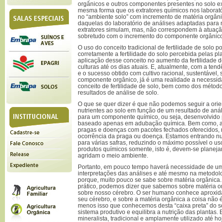
orgânicos e outros componentes presentes no solo ext
mesma forma que os extratores químicos nos laborat
no “ambiente solo” com incremento de matéria orgâni
daquelas do laboratório de análises adaptadas para 
extratores simulam, mas, não correspondem à atuação
sobretudo com o incremento do componente orgânico n
O uso do conceito tradicional de fertilidade de solo 
corretamente a fertilidade do solo percebida pelas p
aplicação desse conceito no aumento da fertilidade d
culturas até os dias atuais. E, atualmente, com a ten
e o sucesso obtido com cultivo racional, sustentável
componente orgânico, já é uma realidade a necess
conceito de fertilidade de solo, bem como dos método
resultados de análise de solo.
O que se quer dizer é que não podemos seguir a ori
nutrientes ao solo em função de um resultado de anál
para um componente químico, ou seja, desenvolvido 
baseado apenas em adubação química. Bem como, ad
pragas e doenças com pacotes fechados oferecidos, 
ocorrência da praga ou doença. Estamos entrando n
para várias safras, reduzindo o máximo possível o uso
produtos químicos somente, isto é, devem-se planejar
agridam o meio ambiente.
Portanto, em pouco tempo haverá necessidade de u
interpretações das análises e até mesmo na metodolog
porque, muito pouco se sabe sobre matéria orgânica
prático, podemos dizer que sabemos sobre matéria 
sobre nosso cérebro. O ser humano conhece aproxi
seu cérebro, e sobre a matéria orgânica a coisa não é
menos isso que conhecemos desta “caixa preta” do so
sistema produtivo e equilibra a nutrição das plantas.
mineralista, tradicional e amplamente utilizado até 