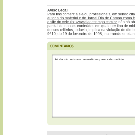
Aviso Legal
Para fins comerciais e/ou profissionais, em sendo ci
autoria do material e do Jornal Dia de Campo como f
o site do veículo: www.diadecampo.com.br
, não há ob
parcial de nossos conteúdos em qualquer tipo de mídi
desses critérios, todavia, implica na violação de direi
9610, de 19 de fevereiro de 1998, incorrendo em dan
Ainda não existem comentários para esta matéria.