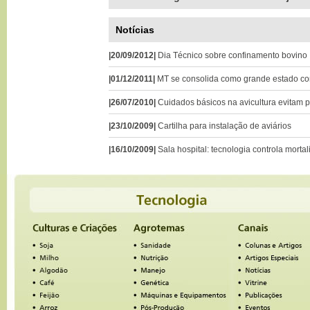
Notícias
|20/09/2012|
Dia Técnico sobre confinamento bovino
|01/12/2011|
MT se consolida como grande estado co
|26/07/2010|
Cuidados básicos na avicultura evitam p
|23/10/2009|
Cartilha para instalação de aviários
|16/10/2009|
Sala hospital: tecnologia controla morta