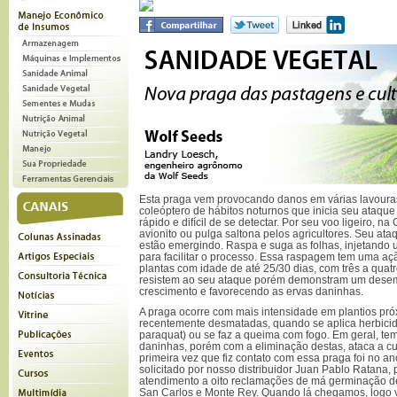
Esta praga vem provocando danos em várias lavouras
coleóptero de hábitos noturnos que inicia seu ataque
rápido e difícil de se detectar. Por seu voo ligeiro, 
avionito ou pulga saltona pelos agricultores. Seu ata
estão emergindo. Raspa e suga as folhas, injetando 
para facilitar o processo. Essa raspagem tem uma açã
plantas com idade de até 25/30 dias, com três a quatro 
resistem ao seu ataque porém demonstram um desem
crescimento e favorecendo as ervas daninhas.
A praga ocorre com mais intensidade em plantios pr
recentemente desmatadas, quando se aplica herbicid
paraquat) ou se faz a queima com fogo. Em geral, tem
daninhas, porém com a eliminação destas, ataca a cult
primeira vez que fiz contato com essa praga foi no an
solicitado por nosso distribuidor Juan Pablo Ratana
atendimento a oito reclamações de má germinação d
San Carlos e Monte Rey. Quando lá chegamos, logo v