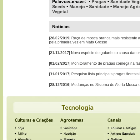
Palavras-chave
:
•
Pragas
•
Sanidade Veg
Seeds
•
Manejo
•
Sanidade
•
Manejo Agric
Vegetal
Notícias
|26/02/2019|
Raça de mosca branca mais resistente a
pela primeira vez em Mato Grosso
|21/11/2017|
Nova espécie de gafanhoto causa dano
|01/02/2017|
Monitoramento de pragas começa na fase
|31/01/2017|
Pesquisa lista principais pragas floresta
|28/12/2016|
Mudanças no Sistema de Alerta Mosca-d