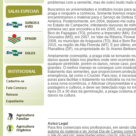
problemas com a semente, mas de outro muito mais s
Buscamos as universidades e institutos locais para
praga e ninguém a conhecia. Somente tivemos respo
encaminhamos o material para o Serviço de Defesa S
América. Posteriormente, em 2004, deparei-me outra
no Estado de Campeche, infestando lavouras de milho
primeira vez que encontrei-a foi em 2005, na proprie
Bico do Papagaio (TO), próximo a Imperatriz (MA). Em
Dourados (MS); em 2007, no Vale da Ribeira, Florea
2008, no município de Araguaina (TO), Ibiá e Bom R
2010, na região de Alta Floresta (MT). E por último, 
Planaltina (DF), na propriedade do Sr. Aramis Beltran
Amplamente cosmoplita, a praga está se tornando mu
danos quase totais nos plantios onde vem ocorrendo.
qualquer piretróide, porém os danos, nesse caso, po
grandes. O melhor manejo se consegue com inseticid
tratamento das sementes, que proporcionem proteção
emergência, tal como o Cruizier. Para isso, é necess
puras para facilitar o tratamento na indústria ou na h
a essa nova ocorrência, o
Alticinae clirysomelidae
é 
pastagens e cultivos, e deve ser detectado logo no in
Após 25 a 30 dias da germinação, a praga costuma d
danos na cultura.
Aviso Legal
Para fins comerciais e/ou profissionais, em sendo ci
autoria do material e do Jornal Dia de Campo como f
o site do veículo: www.diadecampo.com.br
, não há ob