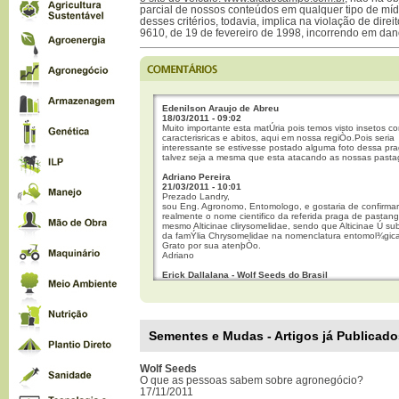
parcial de nossos conteúdos em qualquer tipo de mídi
desses critérios, todavia, implica na violação de direi
9610, de 19 de fevereiro de 1998, incorrendo em dan
Edenilson Araujo de Abreu
18/03/2011 - 09:02
Muito importante esta matÚria pois temos visto insetos c
caracterisricas e abitos, aqui em nossa regiÒo.Pois seria
interessante se estivesse postado alguma foto dessa pra
talvez seja a mesma que esta atacando as nossas pasta
Adriano Pereira
21/03/2011 - 10:01
Prezado Landry,
sou Eng. Agronomo, Entomologo, e gostaria de confirmar
realmente o nome cientifico da referida praga de pastan
mesmo Alticinae clirysomelidae, sendo que Alticinae Ú sub
da famÝlia Chrysomelidae na nomenclatura entomol¾gica
Grato por sua atenþÒo.
Adriano
Erick Dallalana - Wolf Seeds do Brasil
21/03/2011 - 17:35
Boa Tarde Sr. Adriano estarei encaminhando sua pergunt
Sr. landry. acesse nosso site e cadastre-se para receber
informativos.
www.wolfseeds.com
Sementes e Mudas - Artigos já Publicado
Bom dia...
22/03/2011 - 08:57
Caro Adriano,
Wolf Seeds
Segundo a informaþao passada a Juan Pablo Ratana pe
O que as pessoas sabem sobre agronegócio?
departamento de defesa sanitaria americana esse Ú se
17/11/2011
praga porÚm, como vocÛ diz Ú bem possÝvel que seja o 