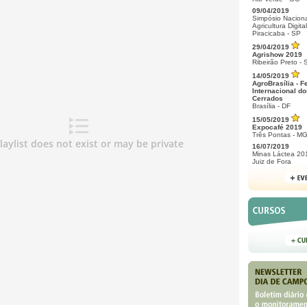
09/04/2019
Simpósio Naciona
Agricultura Digital
Piracicaba - SP
29/04/2019
Agrishow 2019
Ribeirão Preto - 
14/05/2019
AgroBrasília - F
Internacional do
Cerrados
Brasília - DF
15/05/2019
Expocafé 2019
Três Pontas - M
16/07/2019
Minas Láctea 20
Juiz de Fora