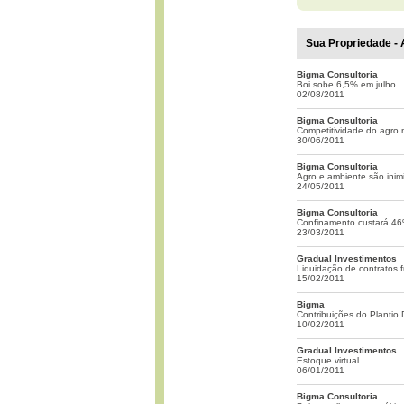
Sua Propriedade - 
Bigma Consultoria
Boi sobe 6,5% em julho
02/08/2011
Bigma Consultoria
Competitividade do agro 
30/06/2011
Bigma Consultoria
Agro e ambiente são inim
24/05/2011
Bigma Consultoria
Confinamento custará 4
23/03/2011
Gradual Investimentos
Liquidação de contratos fu
15/02/2011
Bigma
Contribuições do Plantio 
10/02/2011
Gradual Investimentos
Estoque virtual
06/01/2011
Bigma Consultoria