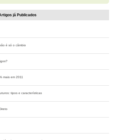
Artigos já Publicados
não é só o câmbio
igos?
6% mais em 2011
turos: tipos e características
Direto