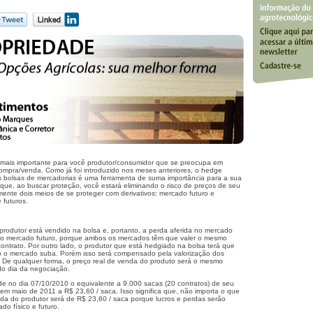
a mais importante para você produtor/consumidor que se preocupa em
compra/venda. Como já foi introduzido nos meses anteriores, o hedge
as bolsas de mercadorias é uma ferramenta de suma importância para a sua
 que, ao buscar proteção, você estará eliminando o risco de preços de seu
ente dois meios de se proteger com derivativos: mercado futuro e
 futuros.
 produtor está vendido na bolsa e, portanto, a perda aferida no mercado
no mercado futuro, porque ambos os mercados têm que valer o mesmo
ontrato. Por outro lado, o produtor que está hedgiado na bolsa terá que
so o mercado suba. Porém isso será compensado pela valorização dos
. De qualquer forma, o preço real de venda do produto será o mesmo
do dia da negociação.
e no dia 07/10/2010 o equivalente a 9.000 sacas (20 contratos) de seu
em maio de 2011 a R$ 23,60 / saca. Isso significa que, não importa o que
da do produtor será de R$ 23,60 / saca porque lucros e perdas serão
o físico e futuro.