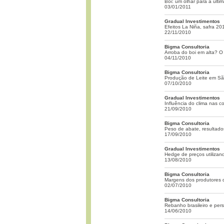
Boi: um olhar para a últi
03/01/2011
Gradual Investimentos
Efeitos La Niña, safra 20
22/11/2010
Bigma Consultoria
Arroba do boi em alta? O
04/11/2010
Bigma Consultoria
Produção de Leite em Sã
07/10/2010
Gradual Investimentos
Influência do clima nas 
21/09/2010
Bigma Consultoria
Peso de abate, resultado
17/09/2010
Gradual Investimentos
Hedge de preços utilizan
13/08/2010
Bigma Consultoria
Margens dos produtores 
02/07/2010
Bigma Consultoria
Rebanho brasileiro e pers
14/06/2010