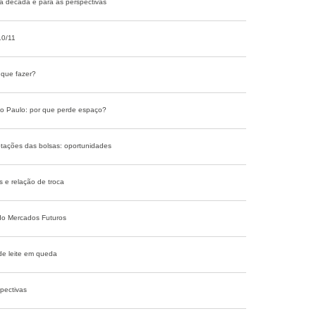
ma década e para as perspectivas
10/11
 que fazer?
o Paulo: por que perde espaço?
cotações das bolsas: oportunidades
s e relação de troca
do Mercados Futuros
de leite em queda
pectivas