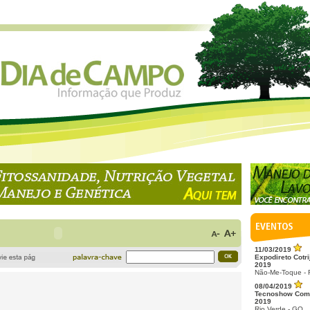
11/03/2019
Expodireto Cotri
2019
Não-Me-Toque -
08/04/2019
Tecnoshow Com
2019
Rio Verde - GO