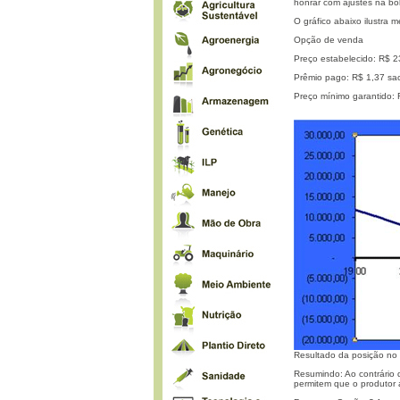
honrar com ajustes na bo
O gráfico abaixo ilustra m
Opção de venda
Preço estabelecido: R$ 2
Prêmio pago: R$ 1,37 sa
Preço mínimo garantido: 
Resultado da posição no
Resumindo: Ao contrário
permitem que o produtor 