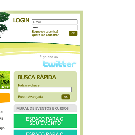
a
Esqueceu a senha?
Quero me cadastrar
Palavra-chave
Busca Avançada
jal
 RS
igo