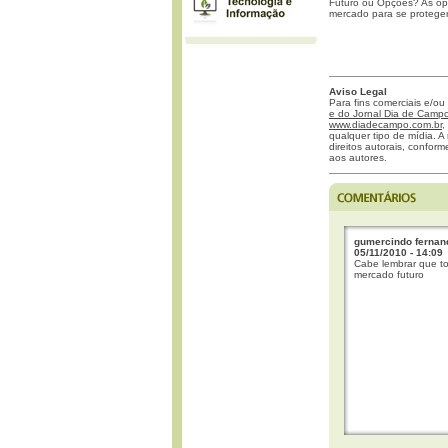
Futuro ou Opções? As op
mercado para se protege
Aviso Legal
Para fins comerciais e/ou
e do Jornal Dia de Campo 
www.diadecampo.com.br
,
qualquer tipo de mídia. A 
direitos autorais, confor
aos autores.
gumercindo fernand
05/11/2010 - 14:09
Cabe lembrar que t
mercado futuro