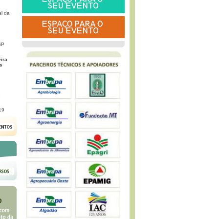
l da
SP
eira
s
G
19