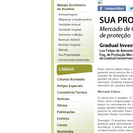
Esta coluna talvez seja 
garantir seus preços de 
através de derivativos n
gestão de risco, uma vez
mercado. Existem basicam
mercado de opções sobre
Mercado Futuro
O raciocínio é simples: O
físico será compensada 
preço no vencimento do c
pagar ajustes diários ca
preços no mercado físico
daquele fixado na bolsa 
Exemplo: O produtor vend
produto para vencimento 
aconteça, o preço de ven
compensados entre mercad