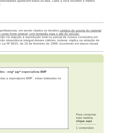
ortunidades aparecem todos os dias. Cabe a você escolher o melhor
r.
 profissionais, em sendo citados os devidos
créditos de autoria do material
como fonte original, com remissão para o site do veículo:
 não há objeção à reprodução total ou parcial de nossos conteúdos em
não observância integral desses critérios, todavia, implica na violação de
me Lei Nº 9610, de 19 de fevereiro de 1998, incorrendo em danos morais
es - engº agrº especialista BMF
odas a soperaþoes BMF , estao balizadas no
Para comentar
esta matéria
clique aqui
1 comentário