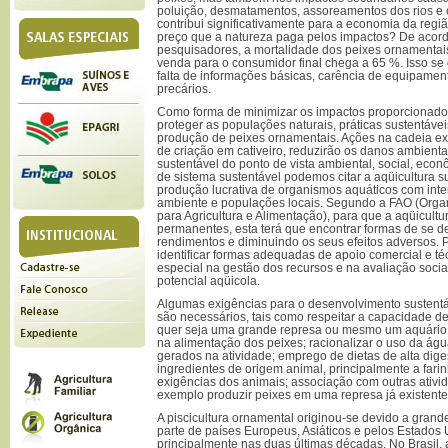
poluição, desmatamentos, assoreamentos dos rios e 
contribui significativamente para a economia da regi
preço que a natureza paga pelos impactos? De acordo
pesquisadores, a mortalidade dos peixes ornamentais
venda para o consumidor final chega a 65 %. Isso s
falta de informações básicas, carência de equipamen
precários.
Como forma de minimizar os impactos proporcionados 
proteger as populações naturais, práticas sustentáve
produção de peixes ornamentais. Ações na cadeia extr
de criação em cativeiro, reduzirão os danos ambienta
sustentável do ponto de vista ambiental, social, eco
de sistema sustentável podemos citar a aqüicultura su
produção lucrativa de organismos aquáticos com int
ambiente e populações locais. Segundo a FAO (Org
para Agricultura e Alimentação), para que a aqüicultu
permanentes, esta terá que encontrar formas de se 
rendimentos e diminuindo os seus efeitos adversos. P
identificar formas adequadas de apoio comercial e t
especial na gestão dos recursos e na avaliação socia
potencial aqüicola.
Algumas exigências para o desenvolvimento sustentá
são necessários, tais como respeitar a capacidade d
quer seja uma grande represa ou mesmo um aquário
na alimentação dos peixes; racionalizar o uso da águ
gerados na atividade; emprego de dietas de alta diges
ingredientes de origem animal, principalmente a fari
exigências dos animais; associação com outras ativi
exemplo produzir peixes em uma represa já existente 
A piscicultura ornamental originou-se devido a gran
parte de países Europeus, Asiáticos e pelos Estados
principalmente nas duas últimas décadas. No Brasil,