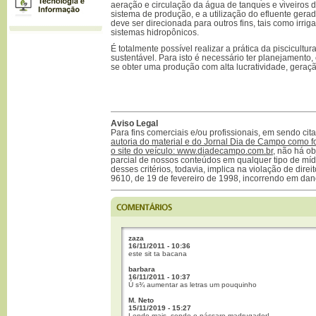
aeração e circulação da água de tanques e viveiros 
sistema de produção, e a utilização do efluente gerad
deve ser direcionada para outros fins, tais como irri
sistemas hidropônicos.
É totalmente possível realizar a prática da piscicultu
sustentável. Para isto é necessário ter planejament
se obter uma produção com alta lucratividade, geraçã
Aviso Legal
Para fins comerciais e/ou profissionais, em sendo ci
autoria do material e do Jornal Dia de Campo como f
o site do veículo: www.diadecampo.com.br
, não há ob
parcial de nossos conteúdos em qualquer tipo de mídi
desses critérios, todavia, implica na violação de direi
9610, de 19 de fevereiro de 1998, incorrendo em dan
zaza
16/11/2011 - 10:36
este sit ta bacana
barbara
16/11/2011 - 10:37
Ú s¾ aumentar as letras um pouquinho
M. Neto
15/11/2019 - 15:27
Lendo mais, sendo o pássaro madrugador!