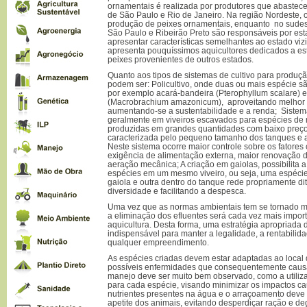
ornamentais é realizada por produtores que abastec
de São Paulo e Rio de Janeiro. Na região Nordeste, 
produção de peixes ornamentais, enquanto no sudes
São Paulo e Ribeirão Preto são responsáveis por es
apresentar características semelhantes ao estado viz
apresenta pouquíssimos aquicultores dedicados a est
peixes provenientes de outros estados.
Quanto aos tipos de sistemas de cultivo para produç
podem ser: Policultivo, onde duas ou mais espécie 
por exemplo acará-bandeira (Pterophyllum scalare)
(Macrobrachium amazonicum), aproveitando melhor os
aumentando-se a sustentabilidade e a renda; Sistem
geralmente em viveiros escavados para espécies de 
produzidas em grandes quantidades com baixo preço 
caracterizada pelo pequeno tamanho dos tanques e al
Neste sistema ocorre maior controle sobre os fatores 
exigência de alimentação externa, maior renovação 
aeração mecânica; A criação em gaiolas, possibilita 
espécies em um mesmo viveiro, ou seja, uma espécie
gaiola e outra dentro do tanque rede propriamente di
diversidade e facilitando a despesca.
Uma vez que as normas ambientais tem se tornado ma
a eliminação dos efluentes será cada vez mais import
aquicultura. Desta forma, uma estratégia apropriada
indispensável para manter a legalidade, a rentabilid
qualquer empreendimento.
As espécies criadas devem estar adaptadas ao local de
possíveis enfermidades que consequentemente causa
manejo deve ser muito bem observado, como a utili
para cada espécie, visando minimizar os impactos c
nutrientes presentes na água e o arraçoamento deve 
apetite dos animais, evitando desperdiçar ração e de