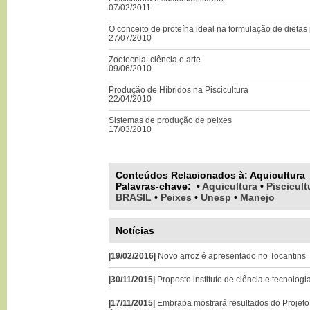
07/02/2011
O conceito de proteína ideal na formulação de dietas
27/07/2010
Zootecnia: ciência e arte
09/06/2010
Produção de Híbridos na Piscicultura
22/04/2010
Sistemas de produção de peixes
17/03/2010
Conteúdos Relacionados à:
Aquicultura
Palavras-chave
:
•
Aquicultura
•
Piscicult
BRASIL
•
Peixes
•
Unesp
•
Manejo
Notícias
|19/02/2016|
Novo arroz é apresentado no Tocantins
|30/11/2015|
Proposto instituto de ciência e tecnolog
|17/11/2015|
Embrapa mostrará resultados do Projet