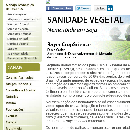
Segundo dados fornecidos pela Escola Superior de Ag
Queiroz" (ESALQ), pesquisadores estimam que os ne
as raízes e comprometem a absorção de água e nutri
responsáveis por cerca de 10,6% das perdas de produ
Brasil. O grande número de espécies vegetais hospe
adaptação aos diversos agrossistemas os colocam en
responsáveis por danos à cultura. Muitas vezes os s
facilmente confundidos com problemas como compac
fertilidade, comprometendo o controle adequado des
A disseminação dos nematoides se dá essencialment
vento, água da chuva, irrigação e também pode ocorr
veículos, durante o transporte, ferramentas e animais s
espécies que mais se destacam são: nematoides de g
cisto (
Heterodera glycines
), de lesões radiculares (
Pr
reniformes (
Rotylenchulus reniformis
).
Os nematoides de galhas costumam ocorrer em rebol