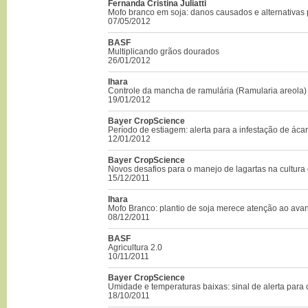
Fernanda Cristina Juliatti
Mofo branco em soja: danos causados e alternativas
07/05/2012
BASF
Multiplicando grãos dourados
26/01/2012
Ihara
Controle da mancha de ramulária (Ramularia areola)
19/01/2012
Bayer CropScience
Período de estiagem: alerta para a infestação de áca
12/01/2012
Bayer CropScience
Novos desafios para o manejo de lagartas na cultura 
15/12/2011
Ihara
Mofo Branco: plantio de soja merece atenção ao ava
08/12/2011
BASF
Agricultura 2.0
10/11/2011
Bayer CropScience
Umidade e temperaturas baixas: sinal de alerta para 
18/10/2011