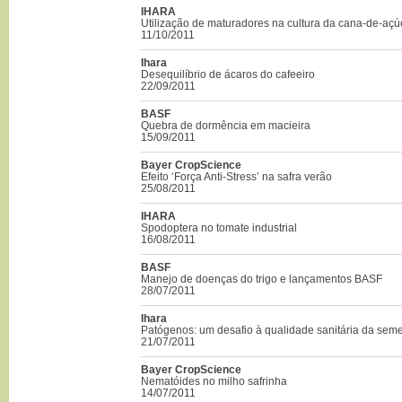
IHARA
Utilização de maturadores na cultura da cana-de-açúc
11/10/2011
Ihara
Desequilíbrio de ácaros do cafeeiro
22/09/2011
BASF
Quebra de dormência em macieira
15/09/2011
Bayer CropScience
Efeito ‘Força Anti-Stress’ na safra verão
25/08/2011
IHARA
Spodoptera no tomate industrial
16/08/2011
BASF
Manejo de doenças do trigo e lançamentos BASF
28/07/2011
Ihara
Patógenos: um desafio à qualidade sanitária da sem
21/07/2011
Bayer CropScience
Nematóides no milho safrinha
14/07/2011