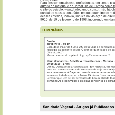
Para fins comerciais e/ou profissionais, em sendo ci
autoria do material e do Jornal Dia de Campo como f
o site do veículo: www.diadecampo.com.br
, não há ob
parcial de nossos conteúdos em qualquer tipo de mídi
desses critérios, todavia, implica na violação de direi
9610, de 19 de fevereiro de 1998, incorrendo em dan
Danilo
18/10/2010 - 19:42
Essa dose maior de 500 a 700 ml/100kgs de sementes p
fisiologia da semente devido Ó grande quantidade de c
(Thiodicarbe)?
Mesmo efetuando o plantio logo ap¾s o tratamento?
Otair Menegazzo - ADM Bayer CropScience - Maringá -
20/10/2010 - 17:45
Danilo. Obrigado pela colaboracÒo. Em resposta, fizemos
ensaios com tratamentos de sementes de soja com rela
armazenamento. A Bayer recomenda manter armazenada
sementes tratadas por no mßximo 45 dias ap¾s o tratam
Lembrar que tem de ser sementes de boa qualidade (bo
germinaþÒo e bom vigor) e em boas condiþ§es de arma
Sanidade Vegetal - Artigos já Publicados