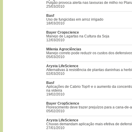
Pulgão provoca alerta nas lavouras de milho no Plana
25/03/2010
Basf
Uso de fungicidas em arroz irrigado
18/03/2010
Bayer Cropscience
Manejo de Lagartas na Cultura da Soja
12/03/2010
Milenia Agrociências
Manejo correto pode reduzir os custos dos defensivo
05/03/2010
Arysta LifeScience
Alternativas à resistência de plantas daninhas a herb
02/03/2010
Basf
Aplicações de Cabrio Top® e o aumento da concentra
na videira
19/02/2010
Bayer CropScience
Florescimento deve trazer prejuízos para a cana-de-
05/02/2010
Arysta LifeScience
Chuvas demandam aplicação mais efetiva de defensiv
27/01/2010