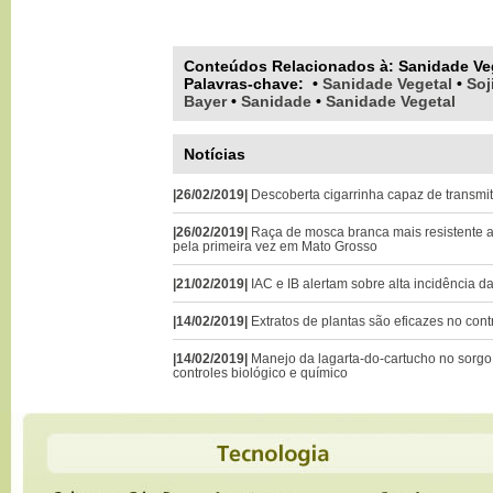
Conteúdos Relacionados à:
Sanidade Ve
Palavras-chave
:
•
Sanidade Vegetal
•
Soj
Bayer
•
Sanidade
•
Sanidade Vegetal
Notícias
|26/02/2019|
Descoberta cigarrinha capaz de transmi
|26/02/2019|
Raça de mosca branca mais resistente a
pela primeira vez em Mato Grosso
|21/02/2019|
IAC e IB alertam sobre alta incidência d
|14/02/2019|
Extratos de plantas são eficazes no cont
|14/02/2019|
Manejo da lagarta-do-cartucho no sorgo 
controles biológico e químico