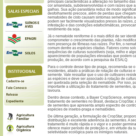
principais características a alteração no tamanho da
cor amarelada, subdesenvolvidas e com raízes que 
galhas. Sua ação parasitária reduz de modo signific
desfolhamento precoce, além de perdas que chegam
nematoides de cisto causam sintomas semelhantes ao
podem ser facilmente visualizados presos às raízes,
infestação e das condições edafoclimáticas, provoc
rendimento da soja.
Já o nematoide reniforme é o mais difícil de ser identi
comprometer o crescimento das plantas, não modifica
nem presença de fêmeas nas raízes. Por fim, o nemato
comum dentre as espécies citadas. Fatores como solo
sequências de culturas suscetíveis (soja, milho e al
aparecimento de populações elevadas que podem ca
produção, de acordo com a pesquisa da ESALQ.
Para o controle desse tipo de praga, recomenda-se o 
resistentes, aliado a práticas de rotação de culturas 
semente. Vale ressaltar que o uso de cultivares resist
as espécies e deve ser associado à rotação de cultura
ser quebrada pela seleção do nematóide. Por isso, 
importante a utilização do tratamento de sementes, qu
lavoura.
Dentro desse contexto, a Bayer CropScience, empres
tratamento de sementes no Brasil, destaca CropStar, i
de sementes que apresenta amplo espectro de contro
espécies de insetos-praga e nematóides.
De última geração, a formulação de CropStar, propor
distribuição e excelente aderência às sementes. A 
tratamento é muito rápida e o vigor e o poder germin
oferece maior período de proteção e, em virtude da 
seletividade ecológica para os inimigos naturais.