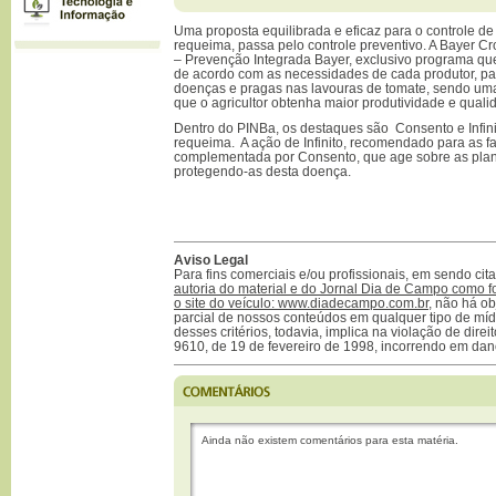
Uma proposta equilibrada e eficaz para o controle d
requeima, passa pelo controle preventivo. A Bayer C
– Prevenção Integrada Bayer, exclusivo programa que
de acordo com as necessidades de cada produtor, par
doenças e pragas nas lavouras de tomate, sendo uma
que o agricultor obtenha maior produtividade e quali
Dentro do PINBa, os destaques são Consento e Infin
requeima. A ação de Infinito, recomendado para as fa
complementada por Consento, que age sobre as plant
protegendo-as desta doença.
Aviso Legal
Para fins comerciais e/ou profissionais, em sendo ci
autoria do material e do Jornal Dia de Campo como f
o site do veículo: www.diadecampo.com.br
, não há ob
parcial de nossos conteúdos em qualquer tipo de mídi
desses critérios, todavia, implica na violação de direi
9610, de 19 de fevereiro de 1998, incorrendo em dan
Ainda não existem comentários para esta matéria.