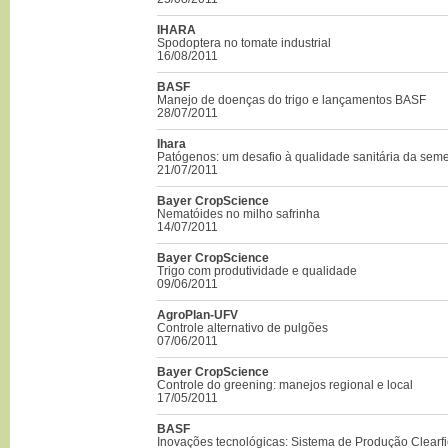
IHARA
Spodoptera no tomate industrial
16/08/2011
BASF
Manejo de doenças do trigo e lançamentos BASF
28/07/2011
Ihara
Patógenos: um desafio à qualidade sanitária da sem
21/07/2011
Bayer CropScience
Nematóides no milho safrinha
14/07/2011
Bayer CropScience
Trigo com produtividade e qualidade
09/06/2011
AgroPlan-UFV
Controle alternativo de pulgões
07/06/2011
Bayer CropScience
Controle do greening: manejos regional e local
17/05/2011
BASF
Inovações tecnológicas: Sistema de Produção Clearfi