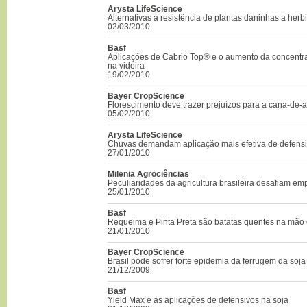
Arysta LifeScience
Alternativas à resistência de plantas daninhas a herb
02/03/2010
Basf
Aplicações de Cabrio Top® e o aumento da concentra
na videira
19/02/2010
Bayer CropScience
Florescimento deve trazer prejuízos para a cana-de-
05/02/2010
Arysta LifeScience
Chuvas demandam aplicação mais efetiva de defensiv
27/01/2010
Milenia Agrociências
Peculiaridades da agricultura brasileira desafiam e
25/01/2010
Basf
Requeima e Pinta Preta são batatas quentes na mão 
21/01/2010
Bayer CropScience
Brasil pode sofrer forte epidemia da ferrugem da soja
21/12/2009
Basf
Yield Max e as aplicações de defensivos na soja