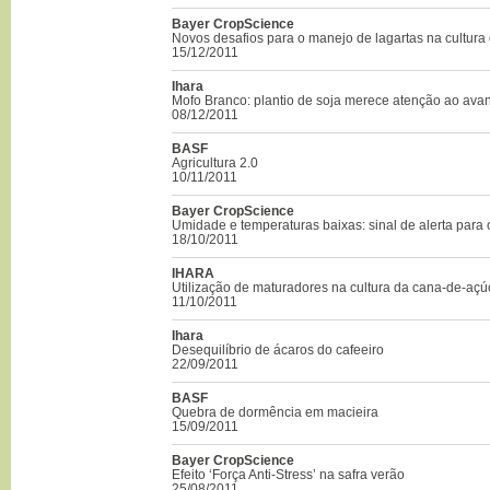
Bayer CropScience
Novos desafios para o manejo de lagartas na cultura 
15/12/2011
Ihara
Mofo Branco: plantio de soja merece atenção ao ava
08/12/2011
BASF
Agricultura 2.0
10/11/2011
Bayer CropScience
Umidade e temperaturas baixas: sinal de alerta para 
18/10/2011
IHARA
Utilização de maturadores na cultura da cana-de-açúc
11/10/2011
Ihara
Desequilíbrio de ácaros do cafeeiro
22/09/2011
BASF
Quebra de dormência em macieira
15/09/2011
Bayer CropScience
Efeito ‘Força Anti-Stress’ na safra verão
25/08/2011