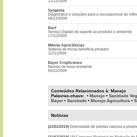
21/12/2009
Syngenta
Diagnóstico e soluções para a cercosporiose do milh
08/12/2009
Basf
Serviço Digilab dá suporte ao produtor e ambiente
17/11/2009
Milenia Agrociências
Sistema de trocas beneficia produtor
11/11/2009
Bayer CropScience
Manejo de buva resistente
05/11/2009
Conteúdos Relacionados à:
Manejo
Palavras-chave
:
•
Manejo
•
Sanidade Veg
Bayer
•
Sanidade
•
Manejo Agricultura
•
S
Notícias
|22/02/2019|
Diversidade de plantas valoriza a propri
|21/02/2019|
15º Concurso Regional de Redução de P