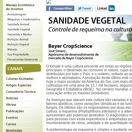
O tomate é uma cultura presente em todas as regiões b
principais: o destinado ao consumo in natura, cujas 
distribuídas por todo o País; e o rasteiro, voltado ao 
molhos e atomatados. A produção deste último está 
hoje o maior produtor da América do Sul, com mais d
cultivadas em uma área de 15,7 mil hectares, segundo 
Geografia e Estatística (IBGE). No cenário mundial, o B
colocação entre os maiores produtores.
As doenças que atacam esta cultura são variadas e 
fatores abióticos, como variações climáticas e de lum
fungos. Os últimos são os responsáveis por duas da
cultura: a requeima (Phytophthora infestans) e a alter
apresentam alto potencial destrutivo. O diagnóstico n
para pessoas com vasta experiência e amparadas p
monitoramento de clima, umidade e de quantidade d
A epidemiologia da requeima é simples e bastante s