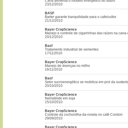
Cana alimenta o modelo energético do futuro
23/12/2010
BASF
Barter garante tranquilidade para o cafeicultor
21/12/2010
Bayer CropScience
Manejo e controle de cigarrinhas das raízes na cana
20/12/2010
Basf
Tratamento industrial de sementes
17/11/2010
Bayer CropScience
Manejo de doenças no milho
16/11/2010
Basf
Setor sucroenergético se mobiliza em prol da sustent
20/10/2010
Bayer CropScience
Nematóide em soja
15/10/2010
Bayer CropScience
Controle da cochonilha-da-roseta no café Conilon
29/09/2010
Bayer CropScience