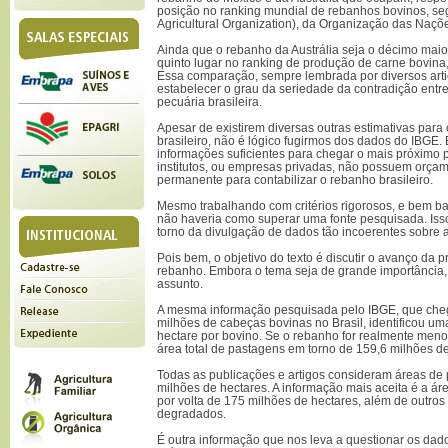
posição no ranking mundial de rebanhos bovinos, s
Agricultural Organization), da Organização das Naçõ
Ainda que o rebanho da Austrália seja o décimo maio
quinto lugar no ranking de produção de carne bovin
Essa comparação, sempre lembrada por diversos artic
estabelecer o grau da seriedade da contradição entre
pecuária brasileira.
Apesar de existirem diversas outras estimativas par
brasileiro, não é lógico fugirmos dos dados do IBGE. 
informações suficientes para chegar o mais próximo 
institutos, ou empresas privadas, não possuem orça
permanente para contabilizar o rebanho brasileiro.
Mesmo trabalhando com critérios rigorosos, e bem b
não haveria como superar uma fonte pesquisada. Iss
torno da divulgação de dados tão incoerentes sobre
Pois bem, o objetivo do texto é discutir o avanço da
rebanho. Embora o tema seja de grande importância, 
assunto.
A mesma informação pesquisada pelo IBGE, que che
milhões de cabeças bovinas no Brasil, identificou u
hectare por bovino. Se o rebanho for realmente meno
área total de pastagens em torno de 159,6 milhões d
Todas as publicações e artigos consideram áreas de
milhões de hectares. A informação mais aceita é a á
por volta de 175 milhões de hectares, além de outros
degradados.
É outra informação que nos leva a questionar os da