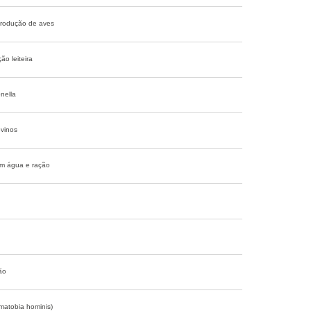
 produção de aves
o leiteira
nella
ovinos
 em água e ração
ão
matobia hominis)