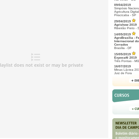
09/04/2019
Simpósio Naciona
Agricultura Digital
Piracicaba - SP
29/04/2019
Agrishow 2019
Ribeirão Preto - 
14/05/2019
AgroBrasília - F
Internacional do
Cerrados
Brasília - DF
15/05/2019
Expocafé 2019
Três Pontas - M
16/07/2019
Minas Láctea 20
Juiz de Fora