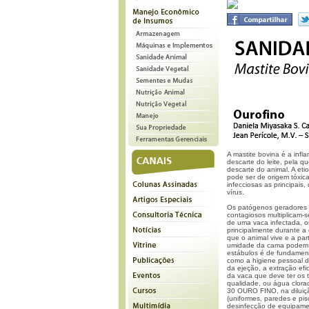
A mastite bovina é a inf
descarte do leite, pela q
descarte do animal. A et
pode ser de origem tóxica
infecciosas as principais
vírus.
Os patógenos geradores d
contagiosos multiplicam-s
de uma vaca infectada, o
principalmente durante a
que o animal vive e a par
umidade da cama podem p
estábulos é de fundament
como a higiene pessoal d
da ejeção, a extração ef
da vaca que deve ter os t
qualidade, ou água clor
30 OURO FINO, na diluiçã
(uniformes, paredes e pis
desinfecção de equipame