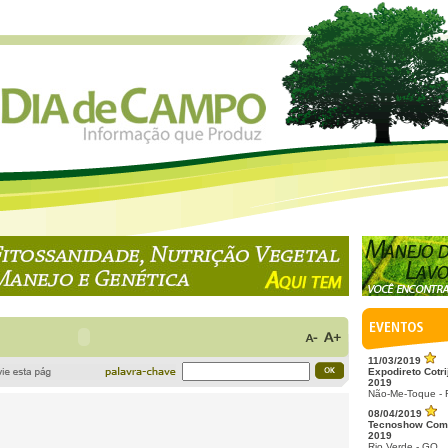
11/03/2019
Expodireto Cotri
2019
Não-Me-Toque -
08/04/2019
Tecnoshow Com
2019
Rio Verde - GO