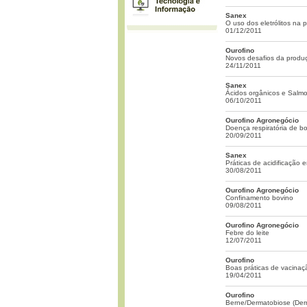
Sanex
O uso dos eletrólitos na
01/12/2011
Ourofino
Novos desafios da produçã
24/11/2011
Sanex
Ácidos orgânicos e Salmo
06/10/2011
Ourofino Agronegócio
Doença respiratória de b
20/09/2011
Sanex
Práticas de acidificação
30/08/2011
Ourofino Agronegócio
Confinamento bovino
09/08/2011
Ourofino Agronegócio
Febre do leite
12/07/2011
Ourofino
Boas práticas de vacinaç
19/04/2011
Ourofino
Berne/Dermatobiose (Der