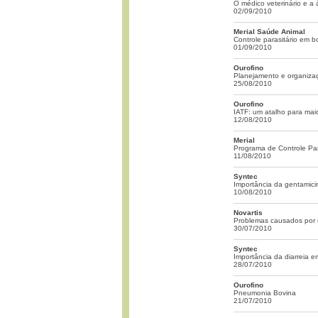
O médico veterinário e a 
02/09/2010
Merial Saúde Animal
Controle parasitário em bov
01/09/2010
Ourofino
Planejamento e organiza
25/08/2010
Ourofino
IATF: um atalho para mai
12/08/2010
Merial
Programa de Controle Par
11/08/2010
Syntec
Importância da gentamici
10/08/2010
Novartis
Problemas causados por r
30/07/2010
Syntec
Importância da diarreia e
28/07/2010
Ourofino
Pneumonia Bovina
21/07/2010