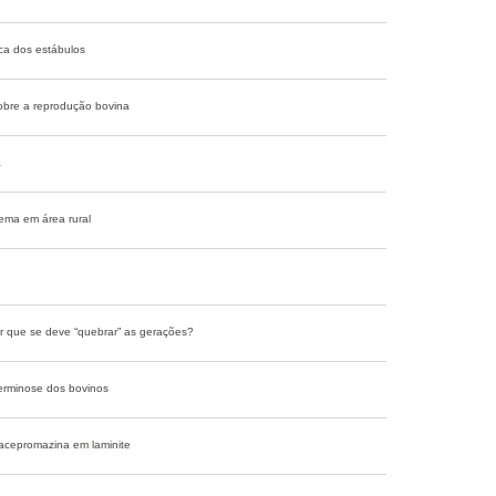
ca dos estábulos
sobre a reprodução bovina
a
ema em área rural
or que se deve “quebrar” as gerações?
verminose dos bovinos
 acepromazina em laminite