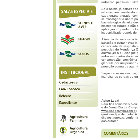
rodolúvio, pedilúvio, util
Se o animal já estiver d
intramamária, instilando 
cada quarto afetado, com
se massagear o úbere pa
bacteriológico de leite d
mastite foi curada e não 
aplicação do produto. O 
industrializado depois de
A terapia de vaca seca te
lactação e evitar novas 
capacidade de resposta i
pesquisa de Mendonça (20
animal (45 a 60 dias pré-
todos os quartos do anim
concentração, com ótima
glândula por um período 
proteção contra os agent
Seguindo essas orientaçõe
maneira, as perdas de qu
Aviso Legal
Para fins comerciais e/ou
e do Jornal Dia de Campo 
www.diadecampo.com.br
,
qualquer tipo de mídia. A 
direitos autorais, confor
aos autores.