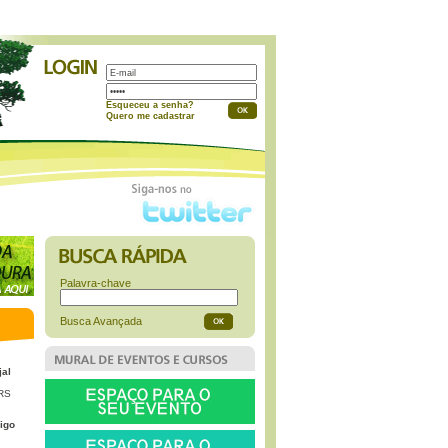
a
Esqueceu a senha?
Quero me cadastrar
Palavra-chave
Busca Avançada
jal
 RS
igo