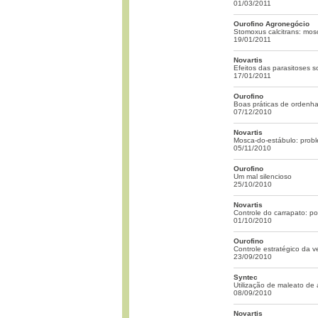
01/03/2011
Ourofino Agronegócio
Stomoxus calcitrans: mos
19/01/2011
Novartis
Efeitos das parasitoses 
17/01/2011
Ourofino
Boas práticas de ordenh
07/12/2010
Novartis
Mosca-do-estábulo: probl
05/11/2010
Ourofino
Um mal silencioso
25/10/2010
Novartis
Controle do carrapato: p
01/10/2010
Ourofino
Controle estratégico da 
23/09/2010
Syntec
Utilização de maleato de
08/09/2010
Novartis