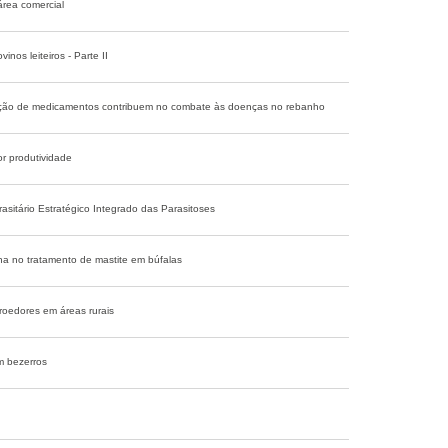
área comercial
inos leiteiros - Parte II
ção de medicamentos contribuem no combate às doenças no rebanho
or produtividade
asitário Estratégico Integrado das Parasitoses
na no tratamento de mastite em búfalas
oedores em áreas rurais
m bezerros