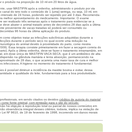
izar o produto na proporção de 10 ml em 20 litros de água.
oente, usar MASTIFIN após a ordenha, administrando o produto por via
no canal do teto todo o conteúdo de 1 (uma) seringa, ou seja, 10 ml, em
 intervalo de 24 horas, podendo ser repetido por até 3 dias. Recomenda-
ra melhor aproveitamento do medicamento. Importante: O exame
eve ser realizado três semanas após o tratamento para evidenciar se a
se deve abater o animal tratado antes de decorridos 28 dias após a última
leite proveniente de vacas tratadas só poderá ser consumido ou
 decorridas 96 horas da última aplicação do produto.
m como objetivo tratar as infecções subclínicas adquiridas durante a
infecções durante o período seco no qual ocorre uma redução na
munológica do animal devido à proximidade do parto, como mostra
09). Essa terapia consiste primeiramente em fazer a secagem correta do
parto). Após a última ordenha, deve-se fazer o tratamento intramamário, em
al, em dose única de MASTIFIN VACA SECA, que é um antibiótico de alta
 dispersão na glândula mamária e lenta absorção, permanecendo na
aproximado de 28 dias, o que acarreta uma maior taxa de cura e melhor
es infecciosos. A higiene no momento do tratamento é fundamental.
s é possível diminuir a incidência da mastite bovina e evitar, dessa
antidade e qualidade do leite, fundamentais para a boa produtividade.
 profissionais, em sendo citados os devidos
créditos de autoria do material
como fonte original, com remissão para o site do veículo:
 não há objeção à reprodução total ou parcial de nossos conteúdos em
não observância integral desses critérios, todavia, implica na violação de
me Lei Nº 9610, de 19 de fevereiro de 1998, incorrendo em danos morais