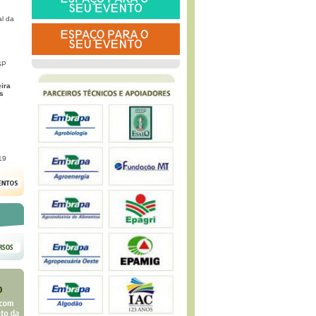
l da
SP
eira
s
G
19