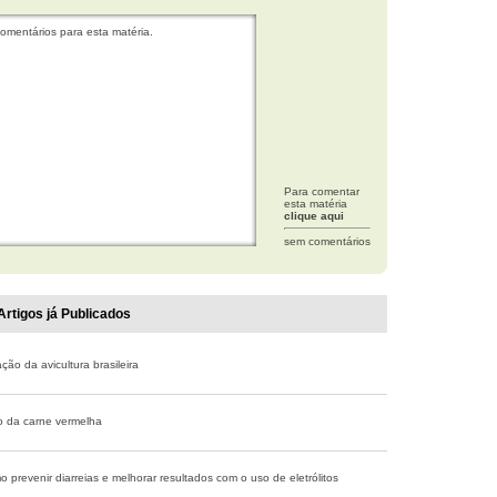
omentários para esta matéria.
Para comentar
esta matéria
clique aqui
sem comentários
Artigos já Publicados
ão da avicultura brasileira
o da carne vermelha
 prevenir diarreias e melhorar resultados com o uso de eletrólitos