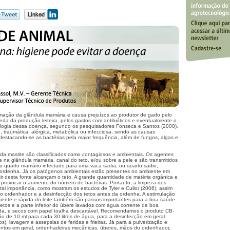
lamação da glândula mamária e causa prejuízos ao produtor de gado pelo
ueda da produção leiteira, pelos gastos com antibióticos e eventualmente o
iologia dessa doença, segundo os pesquisadores Fonseca e Santos (2000),
, traumática, alérgica, metabólica ou infecciosa, sendo as causas
, destacando-se as bactérias pela maior frequência, além de fungos, algas e
a mastite são classificados como contagiosos e ambientais. Os agentes
e na glândula mamária, canal do teto, e/ou sobre a pele e são transmitidos
u quarto mamário infectado para uma vaca sadia, ou quarto sadio,
 ordenha. Já os patógenos ambientais estão presentes no ambiente em
tir desta fonte alcançam o teto. A grande quantidade de matéria orgânica e
rovocar o aumento do número de bactérias. Portanto, a limpeza dos
al importância, como mostram os estudos de Tyler e Cullor (2006), assim
o ordenhador e a desinfecção dos tetos antes da ordenha. A estimulação
iciente e rápida do leite também são passos importantes para a boa saúde
etos e a parte inferior do úbere lavados com água corrente de boa
ada, e secos com papel toalha descartável. Recomendamos o produto CB-
o de 10 ml para cada 30 litros de água, para a desinfecção em geral
os), lavagem e assepsias de feridas e frieiras. Já para a pulverização e
ntos em geral, ordenhadeiras mecânicas, úberes, mãos do ordenhador,