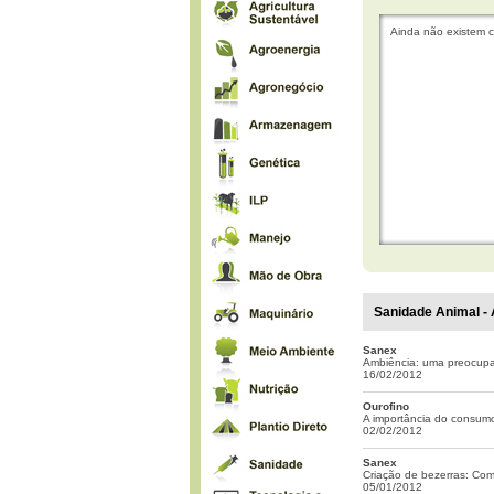
Ainda não existem c
Sanidade Animal - 
Sanex
Ambiência: uma preocupaç
16/02/2012
Ourofino
A importância do consum
02/02/2012
Sanex
Criação de bezerras: Como
05/01/2012