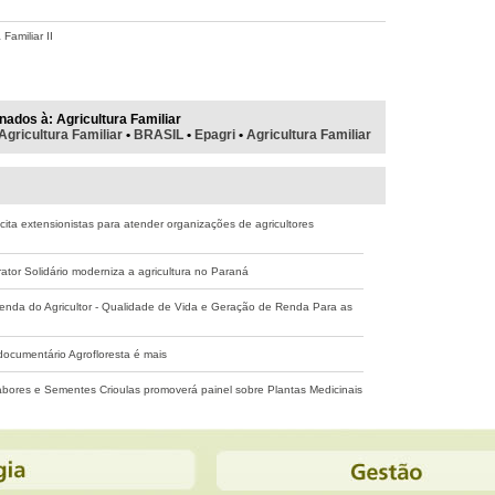
Familiar II
nados à:
Agricultura Familiar
Agricultura Familiar
•
BRASIL
•
Epagri
•
Agricultura Familiar
ita extensionistas para atender organizações de agricultores
ator Solidário moderniza a agricultura no Paraná
nda do Agricultor - Qualidade de Vida e Geração de Renda Para as
ocumentário Agrofloresta é mais
bores e Sementes Crioulas promoverá painel sobre Plantas Medicinais