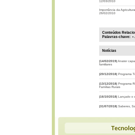
12/03/2010
Importância da Agricultura 
26/02/2010
Conteúdos Relacio
Palavras-chave
:
•
Notícias
|14/02/2019|
Anater capac
familiares
|20/12/2018|
Programa Tr
|13/12/2018|
Programa Re
Famílias Rurais
|16/10/2018|
Lançado o d
|31/07/2018|
Saberes, Sa