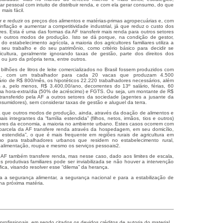
ar pessoal com intuito de distribuir renda, e com ela gerar consumo, do que
mais fácil.
ar e reduzir os preços dos alimentos e matérias-primas agropecuárias e, com
 inflação e aumentar a competitividade industrial, já que reduz o custo dos
res. Esta é uma das formas da AF transferir mais renda para outros setores
 outros modos de produção. Isto se dá porque, na condição de gestor,
 do estabelecimento agrícola, a maioria dos agricultores familiares utiliza a
eu trabalho e do seu patrimônio, como critério básico para decidir se
cultura, geralmente ignorando taxas de gestão, parte dos direitos dos
ou juro da própria terra, entre outros.
ilhões de litros de leite comercializados no Brasil fossem produzidos com
ada, com um trabalhador para cada 20 vacas que produzam 4.500
lário de R$ 800/mês, os hipotéticos 22.220 trabalhadores necessários, além
tos a, pelo menos, R$ 3.400,00/ano, decorrentes do 13º salário, férias, 60
ma hora-extra/dia (50% de acréscimo) e FGTS. Ou seja, um montante de R$
transferido pela AF a outros setores da sociedade (agentes a jusante da
sumidores), sem considerar taxas de gestão e aluguel da terra.
a que outros modos de produção, ainda, através da doação de alimentos e
is integrantes da “família estendida” (filhos, netos, irmãos, tios e outros)
ores da economia, a maioria no ambiente urbano. Estes casos ocorrem com
 parcela da AF transfere renda através da hospedagem, em seu domicílio,
 estendida”, o que é mais frequente em regiões rurais de agricultura em
o para trabalhadores urbanos que residem no estabelecimento rural,
limentação, roupa e mesmo os serviços pessoais2.
 AF também transfere renda, mas nesse caso, dado aos limites de escala,
 produtivas familiares pode ser inviabilizada se não houver a intervenção
fica, visando resolver esse “dilema” da herança.
a a segurança alimentar, a segurança nacional e para a estabilização de
a próxima matéria.
 profissionais, em sendo citados os devidos
créditos de autoria do material