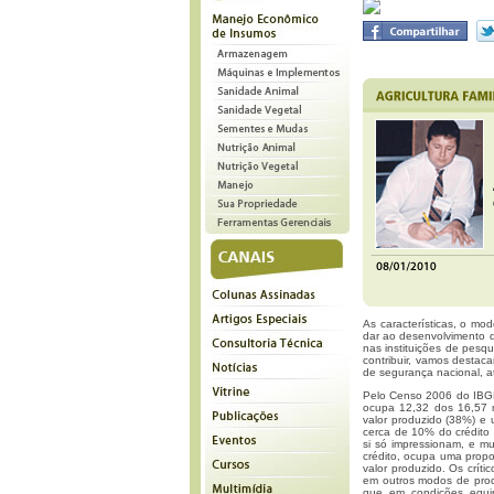
As características, o mod
dar ao desenvolvimento 
nas instituições de pesq
contribuir, vamos destaca
de segurança nacional, at
Pelo Censo 2006 do IBGE
ocupa 12,32 dos 16,57 m
valor produzido (38%) e 
cerca de 10% do crédito 
si só impressionam, e m
crédito, ocupa uma prop
valor produzido. Os crí
em outros modos de prod
que em condições equipa