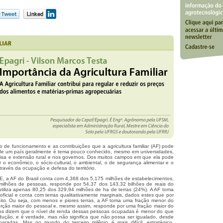
o de funcionamento e as contribuições que a agricultura familiar (AF) pode
de um país geralmente é tema pouco conhecido, mesmo em universidades,
uisa e extensão rural e nos governos. Dos muitos campos em que ela pode
r o econômico, o sócio-cultural, o ambiental, o de segurança alimentar e o
ravés da ocupação e defesa do território.
, a AF do Brasil conta com 4,368 dos 5,175 milhões de estabelecimentos,
ilhões de pessoas, responde por 54,37 dos 143,32 bilhões de reais do
utiliza apenas 80,25 dos 329,94 milhões de ha de terras (24%). A AF toma
oficial e conta com terras qualitativamente marginais, dados estes que por
uito. Ou seja, com menos e piores terras, a AF toma uma fração menor do
orção maior do pessoal e, mesmo assim, responde por uma fração maior do
ticos dizem que o nível de renda dessas pessoas ocupadas é menor do que
ução, e é verdade, mas não significa que não possa ser igualado, desde
radas. Mas no mundo do terceiro milênio é mais difícil, estratégico,