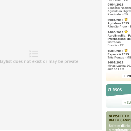
09/04/2019
Simpósio Naciona
Agricultura Digital
Piracicaba - SP
29/04/2019
Agrishow 2019
Ribeirão Preto - 
14/05/2019
AgroBrasília - F
Internacional do
Cerrados
Brasília - DF
15/05/2019
Expocafé 2019
Três Pontas - M
16/07/2019
Minas Láctea 20
Juiz de Fora