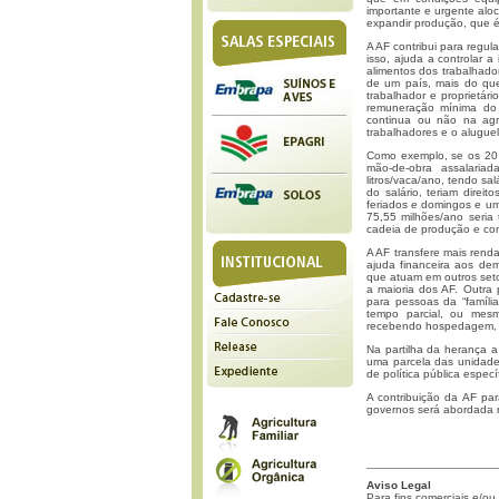
importante e urgente aloc
expandir produção, que é 
A AF contribui para regul
isso, ajuda a controlar a
alimentos dos trabalhado
de um país, mais do que
trabalhador e proprietário
remuneração mínima do s
continua ou não na agri
trabalhadores e o aluguel 
Como exemplo, se os 20 b
mão-de-obra assalari
litros/vaca/ano, tendo sa
do salário, teriam direi
feriados e domingos e u
75,55 milhões/ano seria 
cadeia de produção e con
A AF transfere mais rend
ajuda financeira aos dema
que atuam em outros set
a maioria dos AF. Outra
para pessoas da “família
tempo parcial, ou mesm
recebendo hospedagem, a
Na partilha da herança a
uma parcela das unidades
de política pública especí
A contribuição da AF par
governos será abordada n
Aviso Legal
Para fins comerciais e/ou