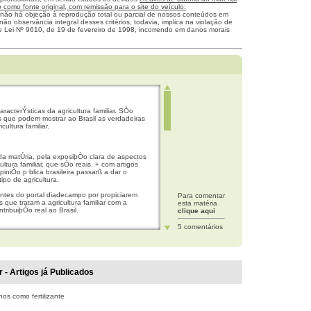
como fonte original, com remissão para o site do veículo:
 não há objeção à reprodução total ou parcial de nossos conteúdos em
não observância integral desses critérios, todavia, implica na violação de
me Lei Nº 9610, de 19 de fevereiro de 1998, incorrendo em danos morais
acterÝsticas da agricultura familiar. SÒo
 que podem mostrar ao Brasil as verdadeiras
cultura familiar.
a matÚria, pela exposiþÒo clara de aspectos
ultura familiar, que sÒo reais. + com artigos
niÒo p·blica brasileira passarß a dar o
ipo de agricultura.
ntes do portal diadecampo por propiciarem
Para comentar
 que tratam a agricultura familiar com a
esta matéria
tribuiþÒo real ao Brasil.
clique aqui
5 comentários
ue mostrou bem como a agricultura familiar
a todos. Isso mostra que Ú importante o
rsos nos pequenos agricultores. E me deu
 jovens e nossos pais agricultores nÒo somos
r - Artigos já Publicados
 de volta.
de Oliveira
os como fertilizante
com o diagn¾stico de diversos outros
a situaþÒo da AF (agrigultura familiar) . A