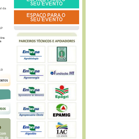
l da
SP
eira
s
G
19