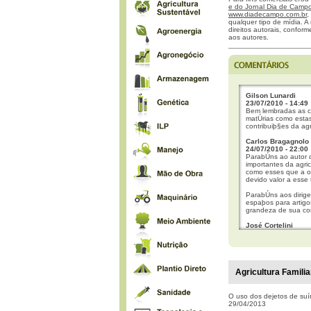
e do Jornal Dia de Campo 
www.diadecampo.com.br
,
qualquer tipo de mídia. A 
direitos autorais, confor
aos autores.
Gilson Lunardi
23/07/2010 - 14:49
Bem lembradas as car
matÚrias como estas
contribuiþ§es da agri
Carlos Bragagnolo
24/07/2010 - 22:00
ParabÚns ao autor d
importantes da agric
como esses que a opi
devido valor a esse t
ParabÚns aos dirige
espaþos para artigos
grandeza de sua con
José Cortelini
02/08/2010 - 08:54
ParabÚns ao autor q
transfere renda par
governo apoiar recu
orgulho por que n¾s
Agricultura Familia
esmoleiros. Pagamos
Antonio Francisco 
16/12/2010 - 00:42
O uso dos dejetos de suín
O artigo corrobora 
29/04/2013
pesquisadores sobre 