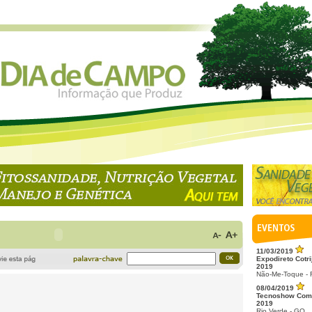
11/03/2019
Expodireto Cotri
2019
Não-Me-Toque -
08/04/2019
Tecnoshow Com
2019
Rio Verde - GO