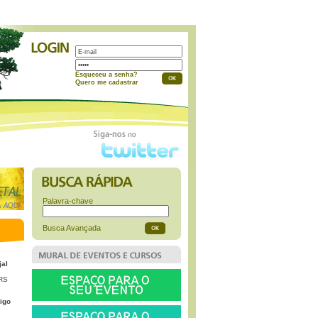
a
Esqueceu a senha?
Quero me cadastrar
Palavra-chave
Busca Avançada
jal
 RS
igo