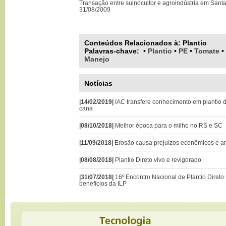
Transação entre suinocultor e agroindústria em Sant
31/08/2009
Conteúdos Relacionados à:
Plantio
Palavras-chave
:
•
Plantio
•
PE
•
Tomate
•
Manejo
Notícias
|14/02/2019|
IAC transfere conhecimento em plantio
cana
|08/10/2018|
Melhor época para o milho no RS e SC
|11/09/2018|
Erosão causa prejuízos econômicos e a
|08/08/2018|
Plantio Direto vivo e revigorado
|31/07/2018|
16º Encontro Nacional de Plantio Direto
benefícios da ILP