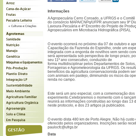
Informações
A Agropecuária Cerro Coroado, a UFRGS e o Comitê 
do consórcio MAPA/CNPq/UFPR anunciam seu 9º Di
Lavoura-Pecuária e 4º Encontro do Projeto de Produ
Agropecuários em Microbacia Hidrográfica (PISA),
O evento ocorrerá no próximo dia 07 de outubro e a
Capacitação da Fazenda do Espinilho, onde um expe
integrada com a engorda de novilhos vem sendo cond
será apresentada sob perspectiva de longo prazo, p
seu 11º ano consecutivo, conduzido de
forma multidisciplinar pelos Departamentos de Solos,
Forrageiras e Agrometeorologia da UFRGS. Os resul
benefícios da agricultura conservacionista podem ser
com animais em pastejo, diminuindo os riscos da op
renda no campo.
Este será um ano especial, com a comemoração dos
experimento.Celebraremos o momento com o lançam
reunirá as informações construídas ao longo das 13 
neste protocolo, e dos 23 artigos já publicados.
O evento dista 480 km de Porto Alegre. Não há custo
oferecido pelos organizadores. Inscrições serão rec
paulocfc@ufrgs.br
Data