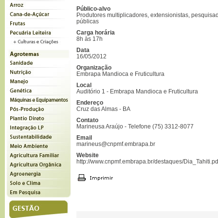
Público-alvo
Produtores multiplicadores, extensionistas, pesquisa
públicas
Carga horária
8h às 17h
Data
16/05/2012
Organização
Embrapa Mandioca e Fruticultura
Local
Auditório 1 - Embrapa Mandioca e Fruticultura
Endereço
Cruz das Almas - BA
Contato
Marineusa Araújo - Telefone (75) 3312-8077
Email
marineus@cnpmf.embrapa.br
Website
http://www.cnpmf.embrapa.br/destaques/Dia_Tahiti.pd