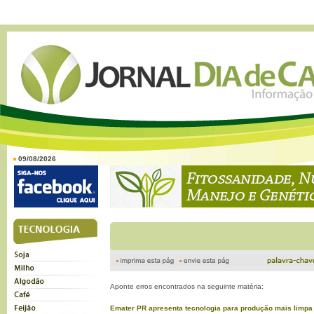
09/08/2026
Aponte erros encontrados na seguinte matéria:
Emater PR apresenta tecnologia para produção mais limp